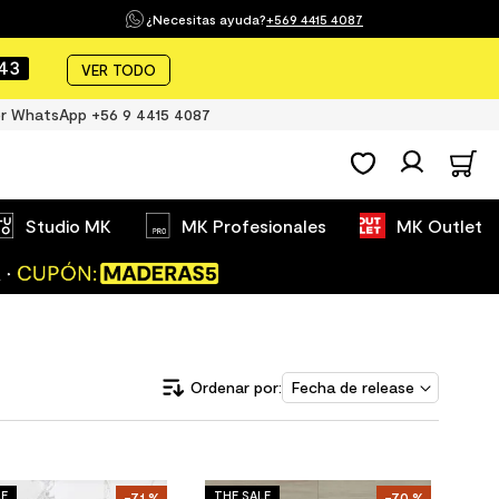
¿Necesitas ayuda?
+569 4415 4087
43
VER TODO
r WhatsApp +56 9 4415 4087
Studio MK
MK Profesionales
MK Outlet
Fecha de release
LE
THE SALE
-
71 %
-
70 %