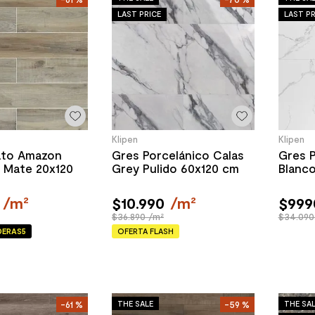
LAST PRICE
LAST PR
Klipen
Klipen
ato Amazon
Gres Porcelánico Calas
Gres P
s Mate 20x120
Grey Pulido 60x120 cm
Blanco
/
m²
$
10
.
990
/
m²
$
999
$36.890 /m²
$34.090
ERAS5
OFERTA FLASH
THE SALE
THE SA
-
61 %
-
59 %