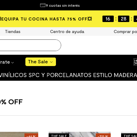
¿Qué estás buscando?
9 cuotas sin interés
The Sale
:
:
16
28
💥EQUIPA TU COCINA HASTA 75% OFF💥
MÁS BUSCADOS
Tiendas
Centro de ayuda
Comprar po
año
s
The Sale
írate
 muro
ato mate
ico
60% OFF
ulo
ducha
THE SALE
THE SA
-
61 %
-
70 %