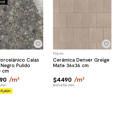
ICE
Klipen
orcelánico Calas
Cerámica Denver Greige
 Negro Pulido
Mate 36x36 cm
0 cm
90
/
m²
$
4490
/
m²
 /m²
$13.490 /m²
 FLASH