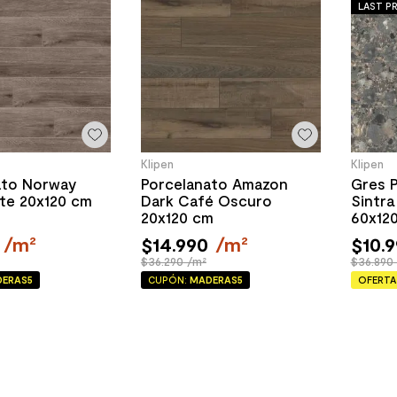
LAST PR
Klipen
Klipen
ato Norway
Porcelanato Amazon
Gres P
te 20x120 cm
Dark Café Oscuro
Sintra
20x120 cm
60x12
/
m²
$
14
.
990
/
m²
$
10
.
9
$36.290 /m²
$36.890
ERAS5
CUPÓN:
MADERAS5
OFERTA