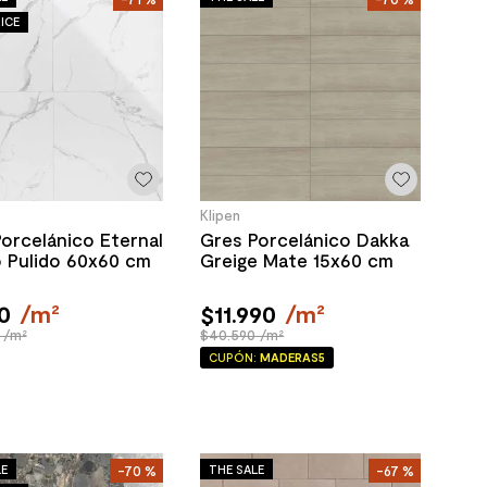
ICE
Klipen
orcelánico Eternal
Gres Porcelánico Dakka
 Pulido 60x60 cm
Greige Mate 15x60 cm
0
/
m²
$
11
.
990
/
m²
 /m²
$40.590 /m²
CUPÓN:
MADERAS5
LE
THE SALE
-
70 %
-
67 %