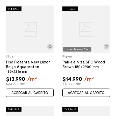
THE SALE
THE SALE
Uso en Muro y Cielo
Klipen
Klipen
Piso Flotante New Luxor
Palillaje Niza SPC Wood
Beige Aquaprotec
Brown 150x2900 mm
196x1216 mm
$
13
.
990
/
m²
$
14
.
990
/
m²
$23.090 /m²
$18.490 /m²
AGREGAR AL CARRITO
AGREGAR AL CARRITO
THE SALE
THE SALE