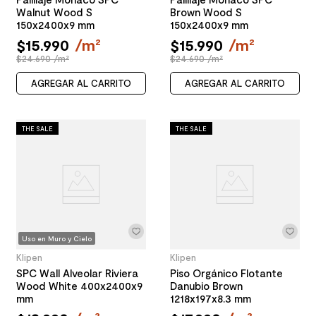
Walnut Wood S
Brown Wood S
150x2400x9 mm
150x2400x9 mm
$
15
.
990
/
m²
$
15
.
990
/
m²
$24.690 /m²
$24.690 /m²
AGREGAR AL CARRITO
AGREGAR AL CARRITO
THE SALE
THE SALE
Uso en Muro y Cielo
Klipen
Klipen
SPC Wall Alveolar Riviera
Piso Orgánico Flotante
Wood White 400x2400x9
Danubio Brown
mm
1218x197x8.3 mm