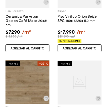
San Lorenzo
Klipen
Cerámica Parketon
Piso Vinílico Orion Beige
Golden Café Mate 20x61
SPC 180x 1220x 5.2 mm
cm
$
7290
/
m²
$
17
.
990
/
m²
$17.890 /m²
$28.690 /m²
CUPÓN:
MADERAS5
AGREGAR AL CARRITO
AGREGAR AL CARRITO
-
37 %
THE SALE
THE SALE