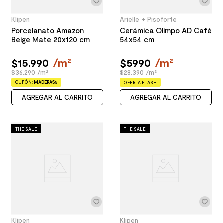
Klipen
Arielle + Pisoforte
Porcelanato Amazon
Cerámica Olimpo AD Café
Beige Mate 20x120 cm
54x54 cm
$
15
.
990
/
m²
$
5990
/
m²
$36.290 /m²
$28.390 /m²
CUPÓN:
MADERAS5
OFERTA FLASH
AGREGAR AL CARRITO
AGREGAR AL CARRITO
THE SALE
THE SALE
Klipen
Klipen