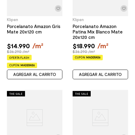
Klipen
Klipen
Porcelanato Amazon Gris
Porcelanato Amazon
Mate 20x120 cm
Patina Mix Blanco Mate
20x120 cm
$
14
.
990
/
m²
$
18
.
990
/
m²
$36.290 /m²
$36.290 /m²
CUPÓN:
MADERAS5
OFERTA FLASH
CUPÓN:
MADERAS5
AGREGAR AL CARRITO
AGREGAR AL CARRITO
THE SALE
THE SALE