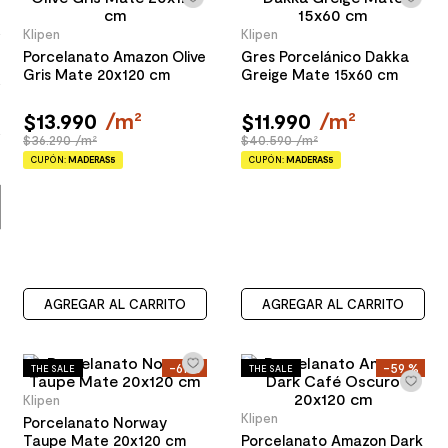
8
.
receptaculo
Klipen
Klipen
9
.
spc
Porcelanato Amazon Olive
Gres Porcelánico Dakka
Gris Mate 20x120 cm
Greige Mate 15x60 cm
10
.
columna ducha
$
13
.
990
/
m²
$
11
.
990
/
m²
$36.290 /m²
$40.590 /m²
CUPÓN:
MADERAS5
CUPÓN:
MADERAS5
AGREGAR AL CARRITO
AGREGAR AL CARRITO
-
61 %
-
59 %
THE SALE
THE SALE
Klipen
Klipen
Porcelanato Norway
Taupe Mate 20x120 cm
Porcelanato Amazon Dark