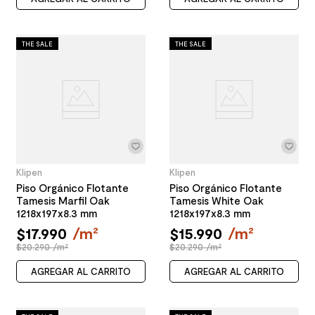
THE SALE
THE SALE
Klipen
Klipen
Piso Orgánico Flotante
Piso Orgánico Flotante
Tamesis Marfil Oak
Tamesis White Oak
1218x197x8.3 mm
1218x197x8.3 mm
$
17
.
990
/
m²
$
15
.
990
/
m²
$20.290 /m²
$20.290 /m²
AGREGAR AL CARRITO
AGREGAR AL CARRITO