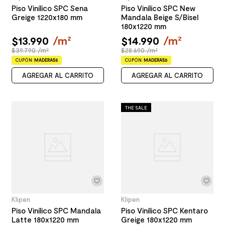
Piso Vinílico SPC Sena
Piso Vinílico SPC New
Greige 1220x180 mm
Mandala Beige S/Bisel
180x1220 mm
$
13
.
990
/
m²
$
14
.
990
/
m²
$39.790 /m²
$28.690 /m²
CUPÓN:
MADERAS5
CUPÓN:
MADERAS5
AGREGAR AL CARRITO
AGREGAR AL CARRITO
THE SALE
Klipen
Klipen
Piso Vinílico SPC Mandala
Piso Vinílico SPC Kentaro
Latte 180x1220 mm
Greige 180x1220 mm