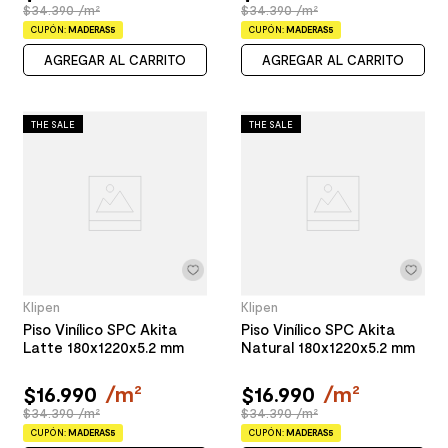
$34.390 /m²
$34.390 /m²
CUPÓN:
MADERAS5
CUPÓN:
MADERAS5
AGREGAR AL CARRITO
AGREGAR AL CARRITO
THE SALE
THE SALE
Klipen
Klipen
Piso Vinílico SPC Akita
Piso Vinílico SPC Akita
Latte 180x1220x5.2 mm
Natural 180x1220x5.2 mm
$
16
.
990
/
m²
$
16
.
990
/
m²
$34.390 /m²
$34.390 /m²
CUPÓN:
MADERAS5
CUPÓN:
MADERAS5