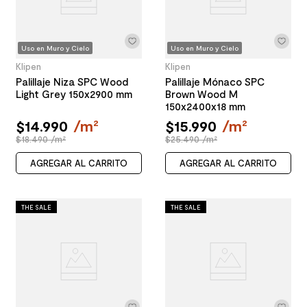
Uso en Muro y Cielo
Uso en Muro y Cielo
Klipen
Klipen
Palillaje Niza SPC Wood
Palillaje Mónaco SPC
Light Grey 150x2900 mm
Brown Wood M
150x2400x18 mm
$
14
.
990
/
m²
$
15
.
990
/
m²
$18.490 /m²
$25.490 /m²
AGREGAR AL CARRITO
AGREGAR AL CARRITO
THE SALE
THE SALE