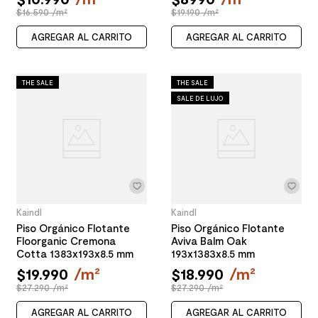
$16.590 /m²
$19.190 /m²
AGREGAR AL CARRITO
AGREGAR AL CARRITO
THE SALE
THE SALE
SALE DE LUJO
Kaindl
Kaindl
Piso Orgánico Flotante
Piso Orgánico Flotante
Floorganic Cremona
Aviva Balm Oak
Cotta 1383x193x8.5 mm
193x1383x8.5 mm
$
19
.
990
/
m²
$
18
.
990
/
m²
$27.290 /m²
$27.290 /m²
AGREGAR AL CARRITO
AGREGAR AL CARRITO