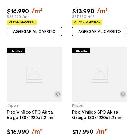
$
16
.
990
/
m²
$
13
.
990
/
m²
$28.690 /m²
$27.890 /m²
CUPÓN:
MADERAS5
CUPÓN:
MADERAS5
AGREGAR AL CARRITO
AGREGAR AL CARRITO
THE SALE
THE SALE
Klipen
Klipen
Piso Vinílico SPC Akita
Piso Vinílico SPC Akita
Beige 180x1220x5.2 mm
Greige 180x1220x5.2 mm
$
16
.
990
/
m²
$
17
.
990
/
m²