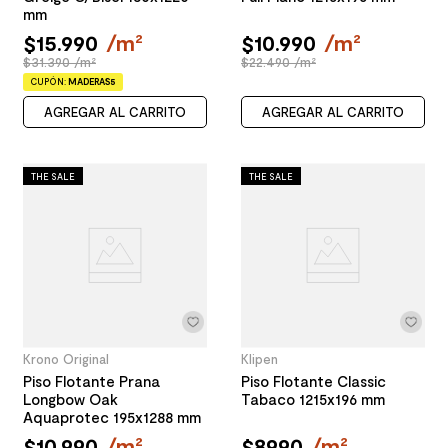
mm
$
15
.
990
/
m²
$
10
.
990
/
m²
$31.390 /m²
$22.490 /m²
CUPÓN:
MADERAS5
AGREGAR AL CARRITO
AGREGAR AL CARRITO
THE SALE
THE SALE
Krono Original
Klipen
Piso Flotante Prana
Piso Flotante Classic
Longbow Oak
Tabaco 1215x196 mm
Aquaprotec 195x1288 mm
$
10
.
990
/
m²
$
8990
/
m²