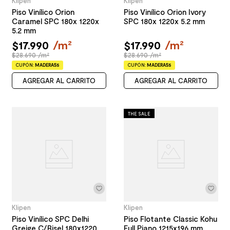
Klipen
Klipen
Piso Vinílico Orion
Piso Vinílico Orion Ivory
Caramel SPC 180x 1220x
SPC 180x 1220x 5.2 mm
5.2 mm
$
17
.
990
/
m²
$
17
.
990
/
m²
$28.690 /m²
$28.690 /m²
CUPÓN:
MADERAS5
CUPÓN:
MADERAS5
AGREGAR AL CARRITO
AGREGAR AL CARRITO
THE SALE
Klipen
Klipen
Piso Vinílico SPC Delhi
Piso Flotante Classic Kohu
Greige C/Bisel 180x1220
Full Piano 1215x196 mm