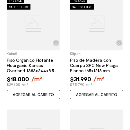
THE SALE
THE SALE
SALE DE LUJO
SALE DE LUJO
Kaindl
Klipen
Piso Orgánico Flotante
Piso de Madera con
Floorganic Kansas
Cuerpo SPC New Praga
Overland 1383x244x8.5
Bianco 165x1218 mm
mm
$
18
.
000
/
m²
$
31
.
990
/
m²
$29.600 /m²
$75.790 /m²
AGREGAR AL CARRITO
AGREGAR AL CARRITO