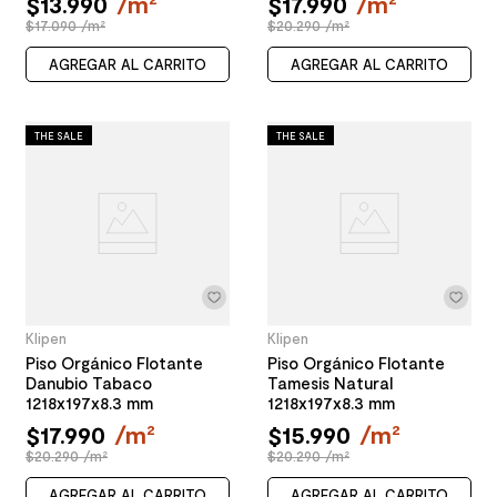
$
13
.
990
/
m²
$
17
.
990
/
m²
$17.090 /m²
$20.290 /m²
AGREGAR AL CARRITO
AGREGAR AL CARRITO
THE SALE
THE SALE
Klipen
Klipen
Piso Orgánico Flotante
Piso Orgánico Flotante
Danubio Tabaco
Tamesis Natural
1218x197x8.3 mm
1218x197x8.3 mm
$
17
.
990
/
m²
$
15
.
990
/
m²
$20.290 /m²
$20.290 /m²
AGREGAR AL CARRITO
AGREGAR AL CARRITO