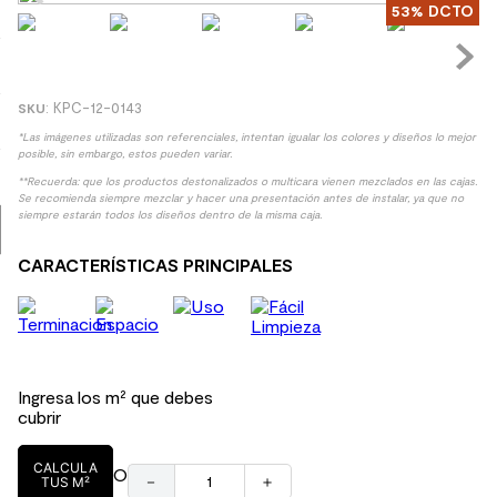
53%
DCTO
8
.
receptaculo
9
.
spc
10
.
columna ducha
:
KPC-12-0143
*Las imágenes utilizadas son referenciales, intentan igualar los colores y diseños lo mejor
posible, sin embargo, estos pueden variar.
**Recuerda: que los productos destonalizados o multicara vienen mezclados en las cajas.
Se recomienda siempre mezclar y hacer una presentación antes de instalar, ya que no
siempre estarán todos los diseños dentro de la misma caja.
CARACTERÍSTICAS PRINCIPALES
Ingresa los m² que debes
cubrir
CALCULA
O
－
＋
TUS M²