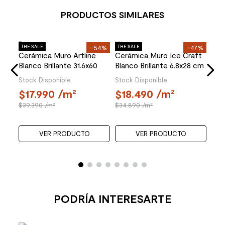
PRODUCTOS SIMILARES
Pamesa
Pamesa
Klip
68%
THE SALE
-52%
THE SALE
-54%
THE 
tar
Cerámica Muro Artisan
Cerámica Muro Artline
Cer
m
Blanco Brillante 31.6x60
Greige Brillante 31.6x60 cm
Bri
cm
Stock Disponible
Stock Disponible
OFER
Stoc
17.990
/m²
17.990
/m²
1
37.490
/m²
39.190
/m²
31
VER PRODUCTO
VER PRODUCTO
PODRÍA INTERESARTE