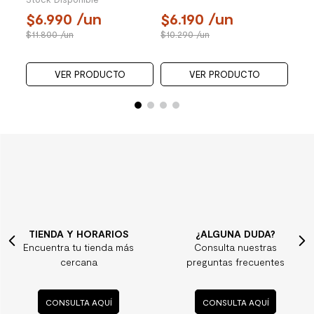
49.990
/un
49.990
/un
4
69.690
/un
69.690
/un
69
VER PRODUCTO
VER PRODUCTO
TIENDA Y HORARIOS
¿ALGUNA DUDA?
Encuentra tu tienda más
Consulta nuestras
cercana
preguntas frecuentes
CONSULTA AQUÍ
CONSULTA AQUÍ