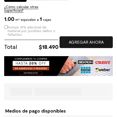
¿Cómo calcular otras
superficies?
1.00
1
m² equivalen a
cajas.
Incluye 10% adicional de
material por posibles daños o
faltantes.
Total
$
18.490
Medios de pago disponibles