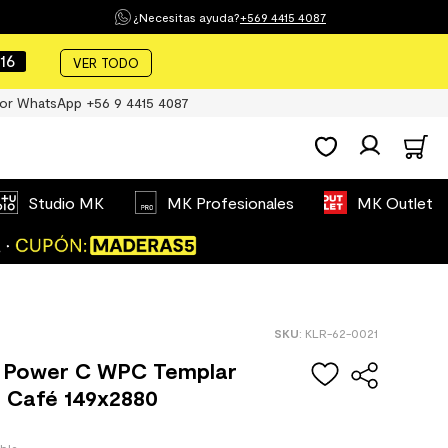
¿Necesitas ayuda?
+569 4415 4087
15
VER TODO
or WhatsApp +56 9 4415 4087
Studio MK
MK Profesionales
MK Outlet
:
KLR-62-0021
je Power C WPC Templar
 Café 149x2880