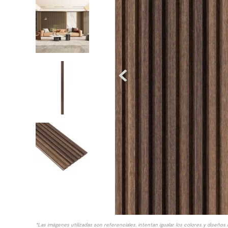
8
.
receptaculo
9
.
spc
10
.
columna ducha
*Las imágenes utilizadas son referenciales, intentan igualar los colores y diseños 