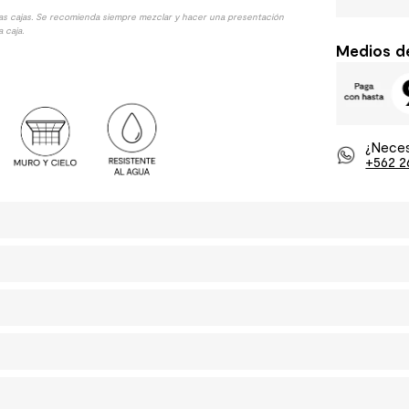
las cajas. Se recomienda siempre mezclar y hacer una presentación
 caja.
Medios d
¿Neces
+562 2