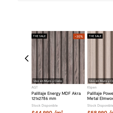
Cielo
-28%
THE SALE
-30%
THE SALE
ensity PS
d 160x2900x18
le
m²
Uso en Muro y Cielo
Uso en Muro y C
AGT
Klipen
Palillaje Energy MDF Akra
Palillaje Po
121x2786 mm
Metal Elmwo
mm
Stock Disponible
Stock Disponibl
44.990
/m²
58.990
/