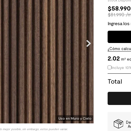
Stock Dispon
$
58
.
990
$81.990 /
Ingresa los
¿Cómo calcul
2.02
m² eq
Incluye 10
Total
Uso en Muro y Cielo
De
A
lo mejor posible, sin embargo, estos pueden variar.