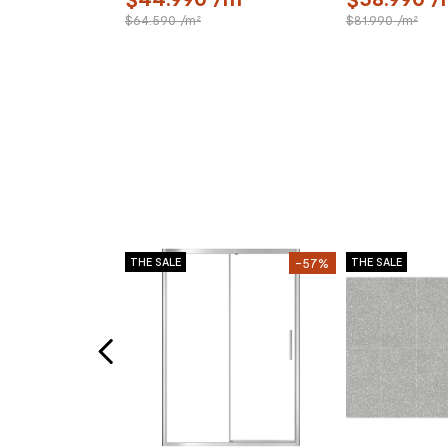
64.590
/m²
81.990
/m²
-20%
THE SALE
-57%
THE SALE
ta Orgánica
un