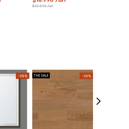
33.890
/un
Klipen
-58%
THE SALE
-36%
THE SALE
Grifería Ducha
N Expuesta Ne
Stock Disponible
72.990
/u
156.990
/un