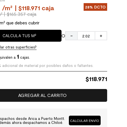
ible
/
m²
| $118.971 caja
28%
DCTO
m²
| $165.357 caja
 m² que debes cubrir
O
CALCULA TUS M²
－
＋
ar otras superficies?
1
uivalen a
cajas.
% adicional de material por posibles daños o faltantes.
$
118.971
AGREGAR AL CARRITO
spachos desde Arica a Puerto Montt.
CALCULAR ENVÍO
demás ahora despachamos a Chiloé.