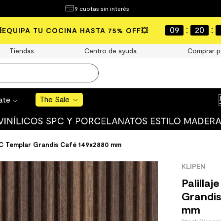
¿Qué estás buscando?
9 cuotas sin interés
e Sale
:
:
09
20
💥EQUIPA TU COCINA HASTA 75% OFF💥
S BUSCADOS
Tiendas
Centro de ayuda
Comprar p
o
The Sale
rate
uro
 mate
WPC Templar Grandis Café 149x2880 mm
KLIPEN
Palilla
Grandis
mm
cha