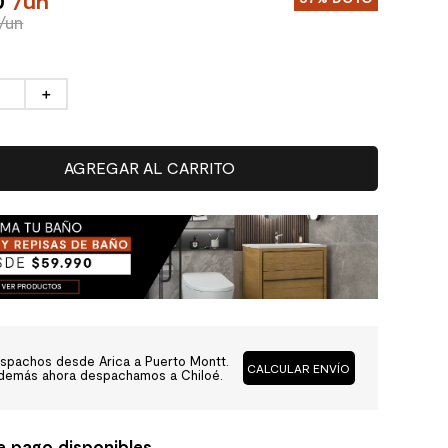
0
/
un
/un
＋
AGREGAR AL CARRITO
spachos desde Arica a Puerto Montt.
CALCULAR ENVÍO
demás ahora despachamos a Chiloé.
e pago disponibles