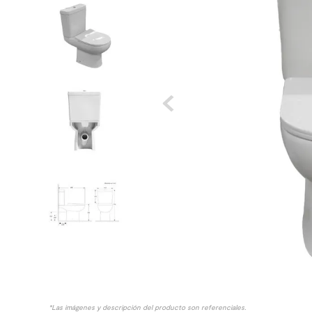
8
.
receptaculo
9
.
spc
10
.
columna ducha
*Las imágenes y descripción del producto son referenciales.