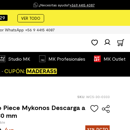
¿Necesitas ayuda?
+569 4415 4087
28
VER TODO
or WhatsApp +56 9 4415 4087
Studio MK
MK Profesionales
MK Outlet
:
WCS-30-0333
 Piece Mykonos Descarga a
80 mm
ible
37%
DCTO