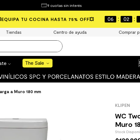
¿Qué estás buscando?
9 cuotas sin interés
e Sale
:
:
06
02
💥EQUIPA TU COCINA HASTA 75% OFF💥
S BUSCADOS
Tiendas
Centro de ayuda
Comprar p
o
The Sale
rate
uro
 mate
arga a Muro 180 mm
KLIPEN
WC Two
Muro 1
Stock Dispon
cha