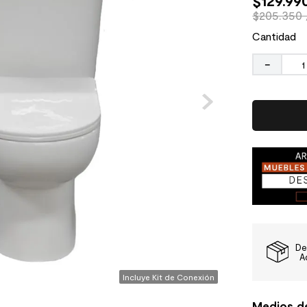
$
129
.
99
$205.350 
Cantidad
－
De
A
Incluye Kit de Conexión
Medios d