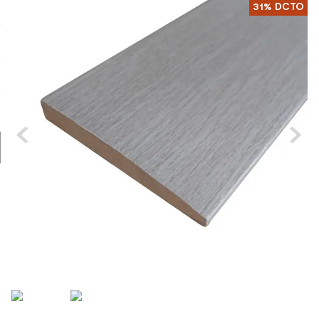
31%
DCTO
8
.
receptaculo
9
.
spc
10
.
columna ducha