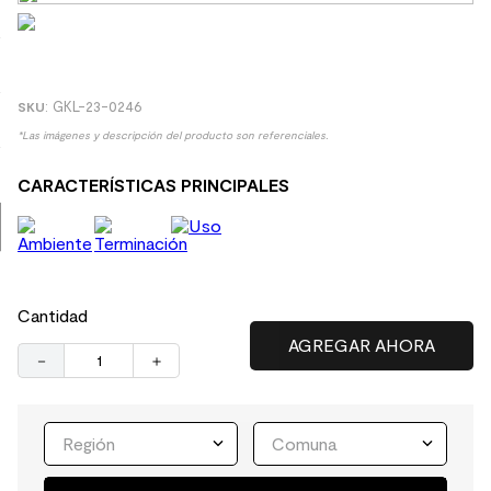
8
.
receptaculo
9
.
spc
10
.
columna ducha
:
GKL-23-0246
*Las imágenes y descripción del producto son referenciales.
CARACTERÍSTICAS PRINCIPALES
Cantidad
－
＋
Región
Comuna