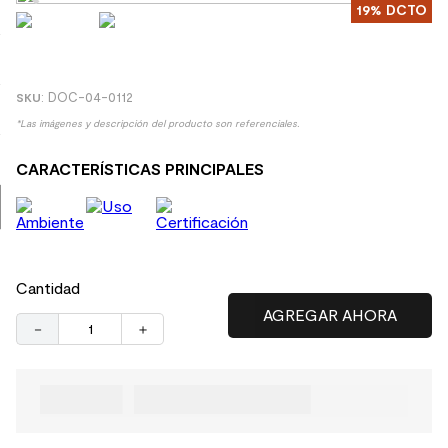
19%
DCTO
8
.
receptaculo
9
.
spc
10
.
columna ducha
:
DOC-04-0112
*Las imágenes y descripción del producto son referenciales.
CARACTERÍSTICAS PRINCIPALES
Cantidad
－
＋