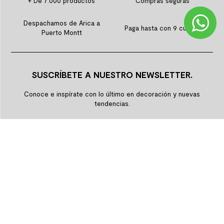
+ De 7.000 productos
Compras seguras
Despachamos de Arica a
Paga hasta con 9 cuotas
Puerto Montt
SUSCRÍBETE A NUESTRO NEWSLETTER.
Conoce e inspírate con lo último en decoración y nuevas
tendencias.
SUSCRIBIRME
GRUPO K
QUIENES SOMOS
HISTORIA