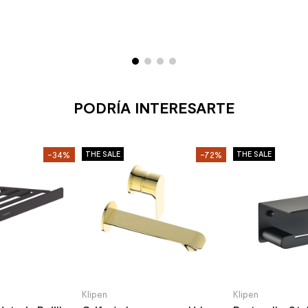
PODRÍA INTERESARTE
-34%
THE SALE
-72%
THE SALE
Klipen
Klipen