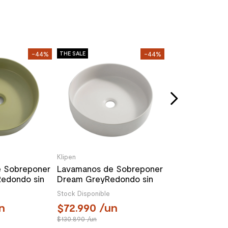
Klipen
-44%
THE SALE
-44%
THE SALE
Lavamanos Re
Sobreponer Ve
Mate sin reba
149.990
/u
369.490
/un
Klipen
 Sobreponer
Lavamanos de Sobreponer
Redondo sin
Dream GreyRedondo sin
x400x120mm
Rebalse 400x400x120 mm
Stock Disponible
n
72.990
/un
130.890
/un