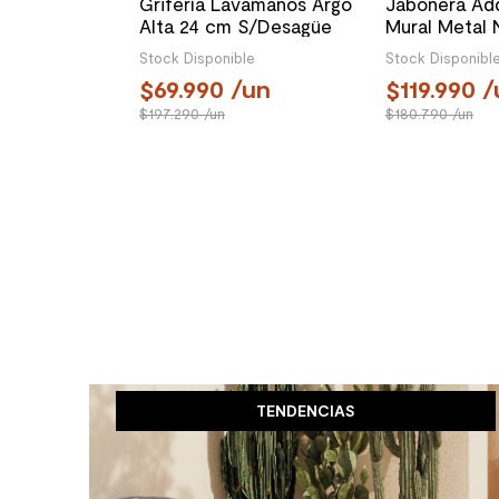
Grifería Lavamanos Argo
Jabonera Adds
Alta 24 cm S/Desagüe
Mural Metal 
Negro Mate
30.5x14.8x2.
Stock Disponible
Stock Disponibl
69.990
/un
119.990
/
197.290
/un
180.790
/un
TENDENCIAS