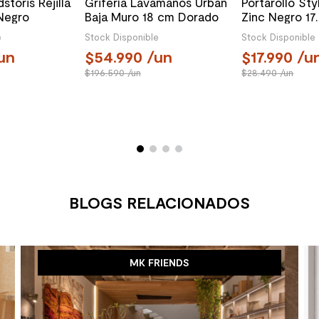
toris Rejilla
Grifería Lavamanos Urban
Portarollo Sty
Negro
Baja Muro 18 cm Dorado
Zinc Negro 17
5 cm
e
Stock Disponible
Stock Disponible
un
54.990
/un
17.990
/u
196.590
/un
28.490
/un
BLOGS RELACIONADOS
MK FRIENDS