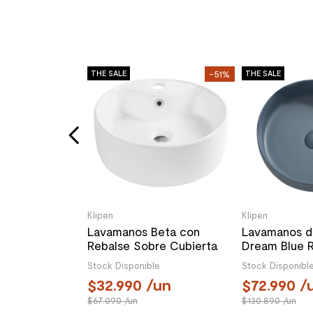
-15%
THE SALE
-51%
THE SALE
Fossano
brecubierta
a Caliza
/un
Klipen
Klipen
Lavamanos Beta con
Lavamanos d
Rebalse Sobre Cubierta
Dream Blue 
Redondo Blanco
Rebalse 400
Stock Disponible
Stock Disponibl
32.990
/un
72.990
/
67.090
/un
130.890
/un