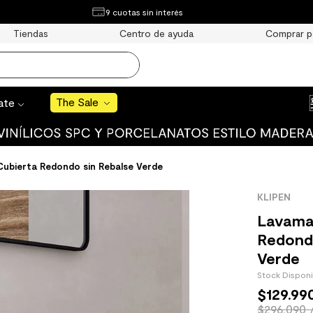
¿Qué estás buscando?
9 cuotas sin interés
e Sale
Tiendas
Centro de ayuda
Comprar p
S BUSCADOS
o
The Sale
rate
ubierta Redondo sin Rebalse Verde
uro
KLIPEN
 mate
Lavama
Redond
Verde
Stock Dispon
$
129
.
99
cha
$296.090 