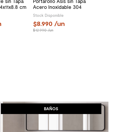
le sin Tapa
Portarollo Asis sin Tapa
.4x11x8.8 cm
Acero Inoxidable 304
Negro 10.9x6.5x10.3 cm
Stock Disponible
n
8.990
/un
12.990
/un
BAÑOS