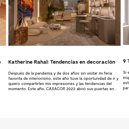
9 
e
Katherine Rahal: Tendencias en decoración
si
CasaCor
Si 
Después de la pandemia y de dos años sin visitar mi feria
ins
favorita de interiorismo, este año tuve la oportunidad de ir y
est
quiero compartirles mis impresiones y las tendencias del
par
momento. Este año, CASACOR 2022 abrió sus puertas en
esp
de
São Paulo en un lugar inédito y celebra sus 35 años de
po
forma innovadora. Luego…