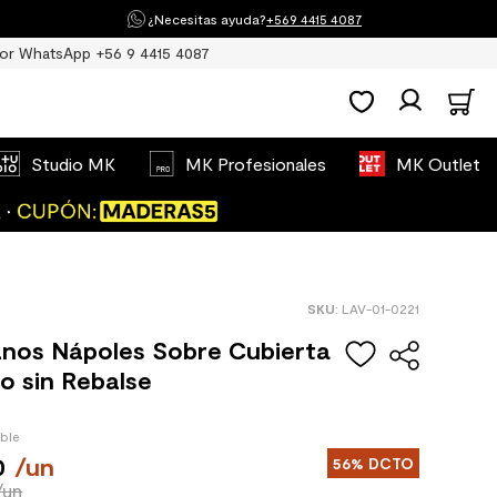
¿Necesitas ayuda?
+569 4415 4087
or WhatsApp +56 9 4415 4087
Studio MK
MK Profesionales
MK Outlet
:
LAV-01-0221
nos Nápoles Sobre Cubierta
o sin Rebalse
ible
0
/
un
56%
DCTO
/un