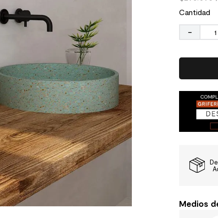
Cantidad
－
De
A
Medios d