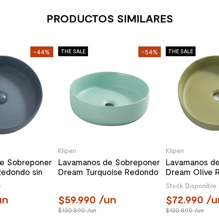
PRODUCTOS SIMILARES
-44%
THE SALE
-54%
THE SALE
Klipen
Klipen
e Sobreponer
Lavamanos de Sobreponer
Lavamanos de
Redondo sin
Dream Turquoise Redondo
Dream Olive 
x400x120 mm
sin Rebalse
Rebalse 400
e
Stock Disponible
400x400x120mm
un
59.990
/un
72.990
/u
130.890
/un
130.890
/un