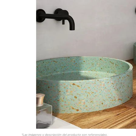
10
.
columna ducha
*Las imágenes y descripción del producto son referenciales.