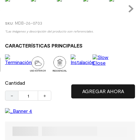
9
.
spc
10
.
columna ducha
:
MDB-26-0703
*Las imágenes y descripción del producto son referenciales.
CARACTERÍSTICAS PRINCIPALES
Cantidad
－
＋