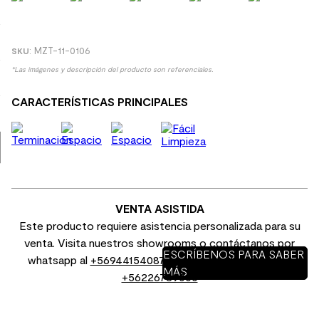
8
.
receptaculo
9
.
spc
:
MZT-11-0106
10
.
columna ducha
*Las imágenes y descripción del producto son referenciales.
CARACTERÍSTICAS PRINCIPALES
VENTA ASISTIDA
Este producto requiere asistencia personalizada para su
venta. Visita nuestros showrooms o contáctanos por
ESCRÍBENOS PARA SABER
whatsapp al
+56944154087
o por venta telefónica al
MÁS
+56226789000