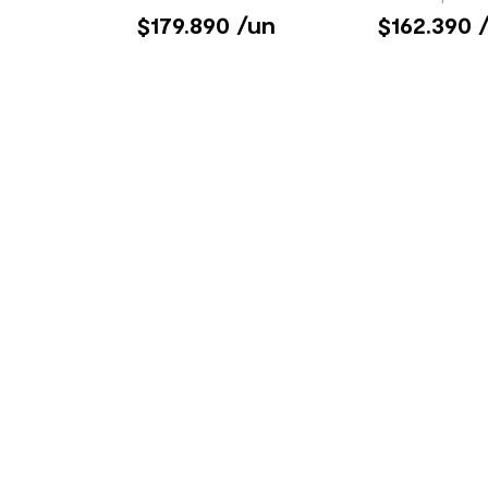
179.890
/un
162.390
/
SIGUE TU COMPRA
TIENDAS Y HO
Conoce el estado de tu
Encuentra tu ti
pedido
cercana