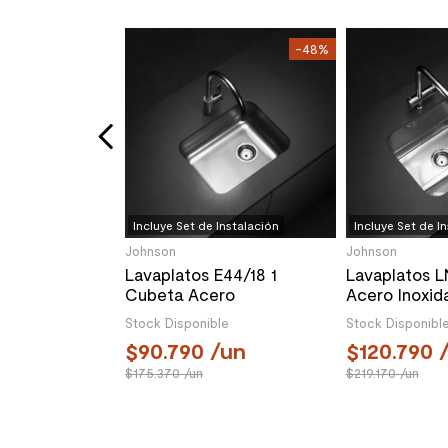
Instalación
-36%
-48%
atos Quadra
 C/Desagüe y
orios
le
/un
Incluye Set de Instalación
Incluye Set de I
Johnson
Johnson
Lavaplatos E44/18 1
Lavaplatos L
Cubeta Acero
Acero Inoxid
440x340x180 mm
500x400x25
Stock Disponible
Stock Disponibl
90.790
/un
120.790
/
175.370
/un
219.170
/un