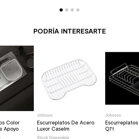
PODRÍA INTERESARTE
Johnson
Johnson
bs Color
Escurreplatos De Acero
Escurreplato
de Apoyo
Luxor Caselm
Q71
able.
e
Stock Disponible