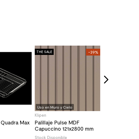
Teka
THE SALE
-39%
THE SALE
Campana Deco
70 Piramidal A
Stock Disponible
174.990
/u
210.890
/un
Uso en Muro y Cielo
Klipen
s Quadra Max
Palillaje Pulse MDF
Capuccino 121x2800 mm
Stock Disponible