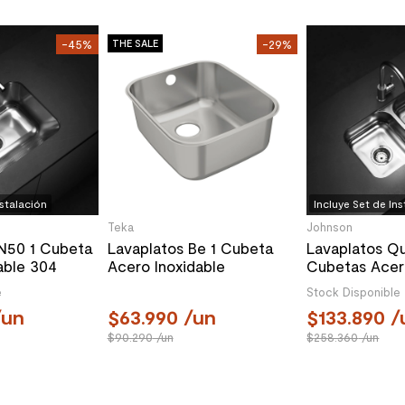
-45%
THE SALE
-29%
nstalación
Incluye Set de In
Teka
Johnson
N50 1 Cubeta
Lavaplatos Be 1 Cubeta
Lavaplatos Q
able 304
Acero Inoxidable
Cubetas Acer
0 mm
367x427x180 mm
304 598x340
e
Stock Disponible
un
63.990
/un
133.890
/
90.290
/un
258.360
/un