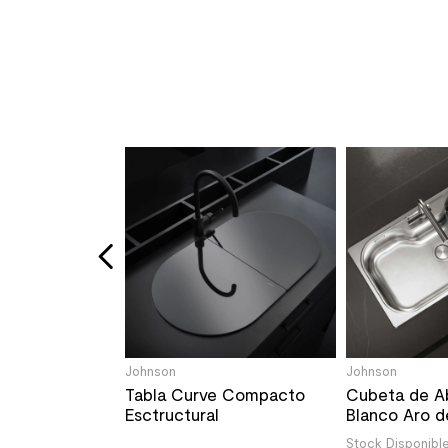
-25%
rico HBB 5360
le
/un
Johnson
Johnson
Tabla Curve Compacto
Cubeta de A
Esctructural
Blanco Aro 
Acero Inoxid
Stock Disponibl