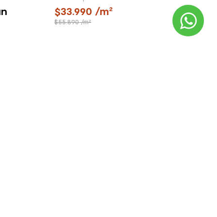
un
33.990
/m²
55.890
/m²
TÁCTANOS
VENTA TELEFÓNICA
í te podemos
¿Quieres comprar?
ayudar
Llámanos