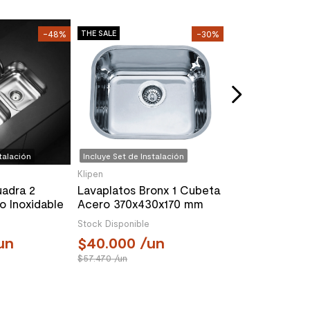
Incluye Set de Inst
Klipen
-48%
THE SALE
-30%
THE SALE
Pack Lavaplat
Grifería Cocin
Cromo
Stock Disponible
87.980
/u
134.660
/un
stalación
Incluye Set de Instalación
Klipen
uadra 2
Lavaplatos Bronx 1 Cubeta
o Inoxidable
Acero 370x430x170 mm
x180 mm
Stock Disponible
un
40.000
/un
57.470
/un