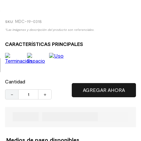
8
.
receptaculo
9
.
spc
:
MDC-19-0318
10
.
columna ducha
*Las imágenes y descripción del producto son referenciales.
CARACTERÍSTICAS PRINCIPALES
Cantidad
－
＋
Medios de pago disponibles