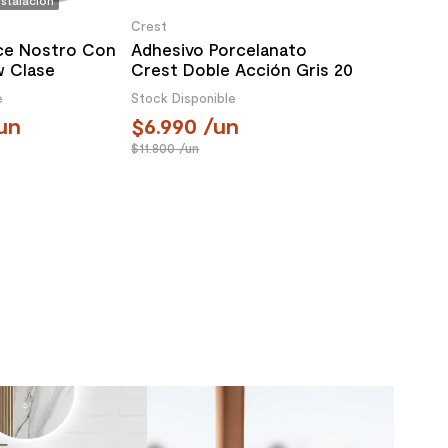
nstalación
Crest
ce Nostro Con
Adhesivo Porcelanato
w Clase
Crest Doble Acción Gris 20
Piso 305 mm
Kg
e
Stock Disponible
un
6.990
/un
11.800
/un