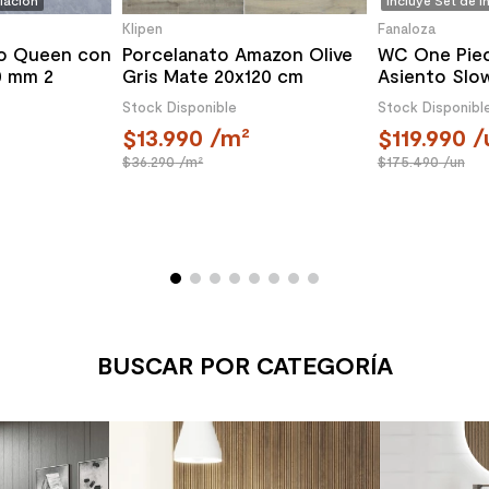
alación
Incluye Set de I
Klipen
Fanaloza
o Queen con
Porcelanato Amazon Olive
WC One Pie
0 mm 2
Gris Mate 20x120 cm
Asiento Slo
o
Descarga a 
Stock Disponible
Stock Disponibl
13.990
/m²
119.990
/
36.290
/m²
175.490
/un
BUSCAR POR CATEGORÍA