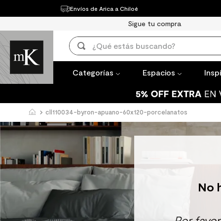
Envíos de Arica a Chiloé
Categorías
Espacios
Inspírate
Sigue tu compra
TÉRMINOS 
¿Qué estás buscando?
1
.
mueble b
TÉRMINOS MÁS BUSCADOS
2
.
mampara
Categorías
Espacios
Insp
1
.
mueble baño
3
.
lavaplato
2
.
mampara
4
.
espejo
cll110034-byron-apuano-60x120-porcelanatos
3
.
lavaplatos
5
.
ceramica
4
.
espejo
6
.
porcelan
5
.
ceramica muro
7
.
piso vinil
6
.
porcelanato mate
8
.
receptac
No 
7
.
piso vinilico
9
.
spc
8
.
receptaculo
10
.
columna 
Por favo
9
.
spc