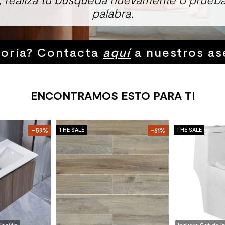
palabra.
soría? Contacta
aquí
a nuestros as
ENCONTRAMOS ESTO PARA TI
-59%
THE SALE
-61%
THE SALE