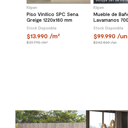
Incluye Set de Inst
Klipen
Klipen
Piso Vinílico SPC Sena
Mueble de Bañ
Greige 1220x180 mm
Lavamanos 70
Puertas Choc
Stock Disponible
Stock Disponible
13.990
/m²
99.990
/un
39.790
/m²
242.560
/un