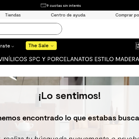
¿Qué estás buscando?
9 cuotas sin interés
The Sale
Tiendas
Centro de ayuda
Comprar po
MÁS BUSCADOS
año
The Sale
írate
s
 muro
ato mate
¡Lo sentimos!
ico
ulo
hemos encontrado lo que estabas busca
ducha
r, realiza tu búsqueda nuevamente o prueba