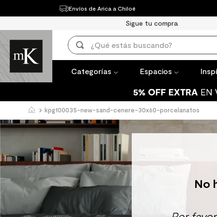
Envíos de Arica a Chiloé
Categorías
Espacios
Inspírate
Sigue tu compra
TÉRMINOS 
¿Qué estás buscando?
1
.
mueble b
TÉRMINOS MÁS BUSCADOS
2
.
mampara
Categorías
Espacios
Insp
1
.
mueble baño
3
.
lavaplato
2
.
mampara
4
.
espejo
kpg100035-new-sand-cenere-30x60-porcelanatos
3
.
lavaplatos
5
.
ceramica
4
.
espejo
6
.
porcelan
5
.
ceramica muro
7
.
piso vinil
6
.
porcelanato mate
8
.
receptac
No 
7
.
piso vinilico
9
.
spc
8
.
receptaculo
10
.
columna 
Por favo
9
.
spc