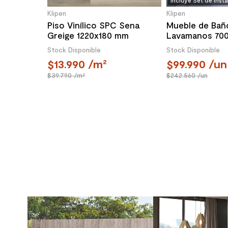
Incluye Set de Inst
Klipen
Klipen
Piso Vinílico SPC Sena
Mueble de Bañ
Greige 1220x180 mm
Lavamanos 70
Puertas Choc
Stock Disponible
Stock Disponible
13.990
/m²
99.990
/un
39.790
/m²
242.560
/un