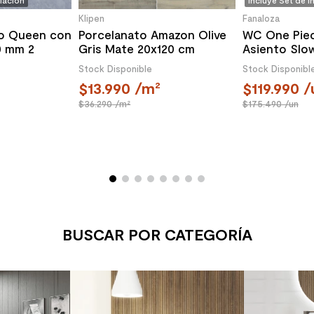
alación
Incluye Set de I
Klipen
Fanaloza
o Queen con
Porcelanato Amazon Olive
WC One Pie
0 mm 2
Gris Mate 20x120 cm
Asiento Slo
o
Descarga a 
Stock Disponible
Stock Disponibl
13.990
/m²
119.990
/
36.290
/m²
175.490
/un
BUSCAR POR CATEGORÍA