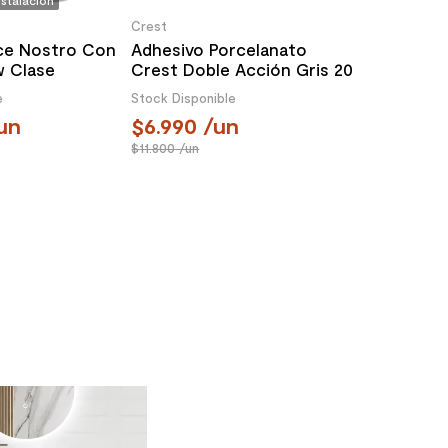
nstalación
Crest
ce Nostro Con
Adhesivo Porcelanato
w Clase
Crest Doble Acción Gris 20
Piso 305 mm
Kg
e
Stock Disponible
un
6.990
/un
11.800
/un