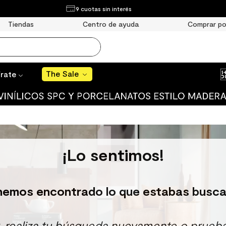
¿Qué estás buscando?
9 cuotas sin interés
The Sale
Tiendas
Centro de ayuda
Comprar po
MÁS BUSCADOS
año
The Sale
írate
s
 muro
ato mate
¡Lo sentimos!
ico
ulo
hemos encontrado lo que estabas busca
ducha
r, realiza tu búsqueda nuevamente o prueba