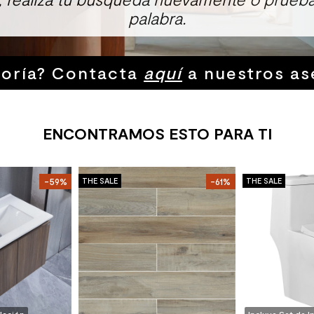
palabra.
soría? Contacta
aquí
a nuestros as
ENCONTRAMOS ESTO PARA TI
-59%
THE SALE
-61%
THE SALE