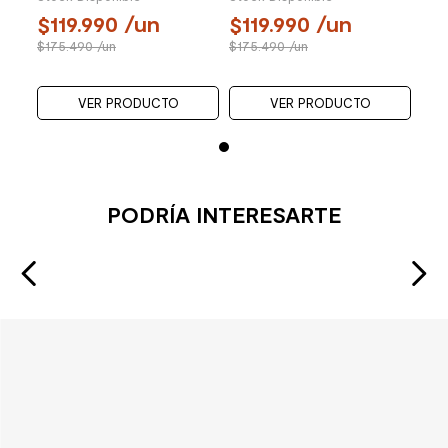
119.990
/un
119.990
/un
1
175.490
/un
175.490
/un
17
VER PRODUCTO
VER PRODUCTO
PODRÍA INTERESARTE