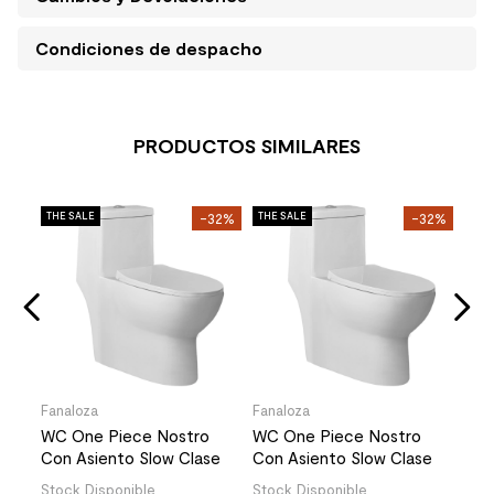
Condiciones de despacho
PRODUCTOS SIMILARES
THE SALE
-32%
THE SALE
-32%
THE 
Fanaloza
Fanaloza
Fana
WC One Piece Nostro
WC One Piece Nostro
WC 
Con Asiento Slow Clase
Con Asiento Slow Clase
Con
Descarga a Piso 305 mm
Descarga a Piso 305 mm
Des
Stock Disponible
Stock Disponible
Stoc