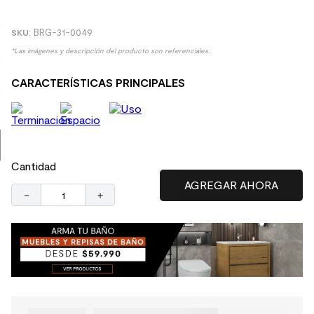
9
.
spc
:
BRG-31-0049
10
.
columna ducha
*Las imágenes y descripción del producto son referenciales.
CARACTERÍSTICAS PRINCIPALES
Cantidad
－
＋