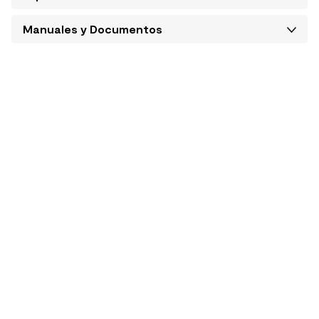
Manuales y Documentos
Cambios y Devoluciones
Condiciones de despacho
SIGUE TU COMPRA
TIENDA Y HORARIOS
Conoce el estado de tu
Encuentra tu tienda más
pedido
cercana
CONOCE MÁS AQUÍ
CONSULTA AQUÍ