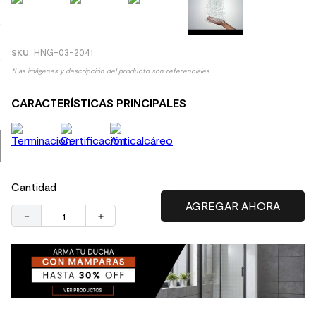
9
.
spc
10
.
columna ducha
:
HNG-03-2041
*Las imágenes y descripción del producto son referenciales.
CARACTERÍSTICAS PRINCIPALES
Cantidad
－
＋