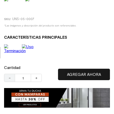
9
.
spc
10
.
columna ducha
:
UNS-05-0007
*Las imágenes y descripción del producto son referenciales.
CARACTERÍSTICAS PRINCIPALES
Cantidad
－
＋