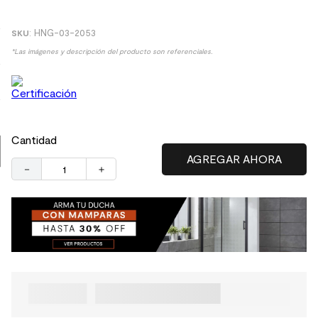
9
.
spc
:
HNG-03-2053
10
.
columna ducha
*Las imágenes y descripción del producto son referenciales.
Cantidad
－
＋