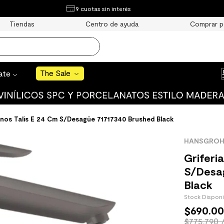
¿Qué estás buscando?
9 cuotas sin interés
e Sale
Tiendas
Centro de ayuda
Comprar p
S BUSCADOS
o
The Sale
rate
nos Talis E 24 Cm S/Desagüe 71717340 Brushed Black
uro
HANSGROH
 mate
Griferi
S/Desa
Black
Stock Dispon
$
690
.
0
cha
$775.790 