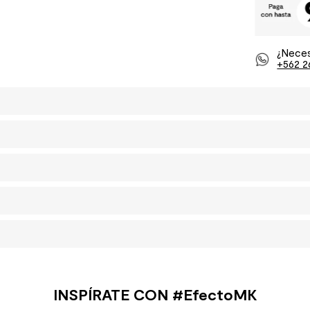
¿Neces
+562 2
INSPÍRATE CON #EfectoMK