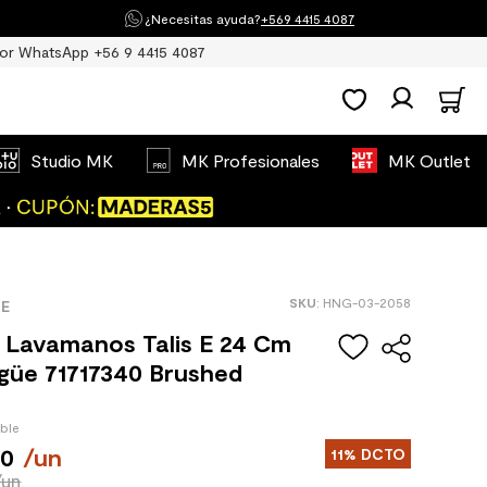
¿Necesitas ayuda?
+569 4415 4087
or WhatsApp +56 9 4415 4087
Studio MK
MK Profesionales
MK Outlet
:
HNG-03-2058
E
a Lavamanos Talis E 24 Cm
güe 71717340 Brushed
ible
00
/
un
11%
DCTO
/un