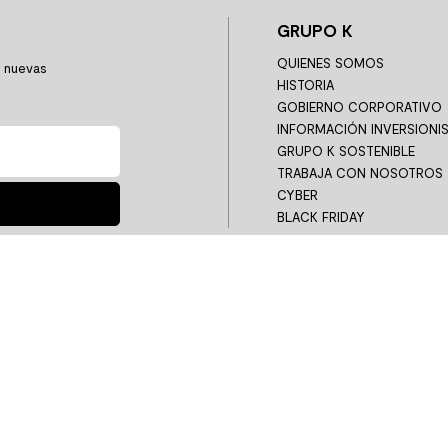
GRUPO K
QUIENES SOMOS
y nuevas
HISTORIA
GOBIERNO CORPORATIVO
INFORMACIÓN INVERSIONI
GRUPO K SOSTENIBLE
TRABAJA CON NOSOTROS
CYBER
BLACK FRIDAY
Horarios Servicio al Cliente
 9 4415 4087
- Lunes a Viernes: 8:00 a 19:00 hrs | Sábado 
Teléfono
+562 2678 9000
– Lunes a Viernes: 8:00 a 17:00 h
ro de Distribución: Camino Peralillo s/n Condominio Parque Capital Sitio 