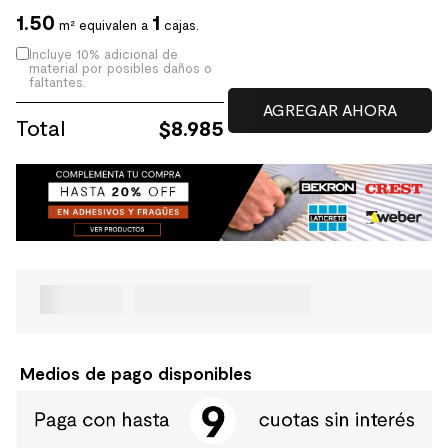
1.50
1
m² equivalen a
cajas.
Incluye 10% adicional de
material por posibles daños o
faltantes.
Total
$
8.985
Medios de pago disponibles