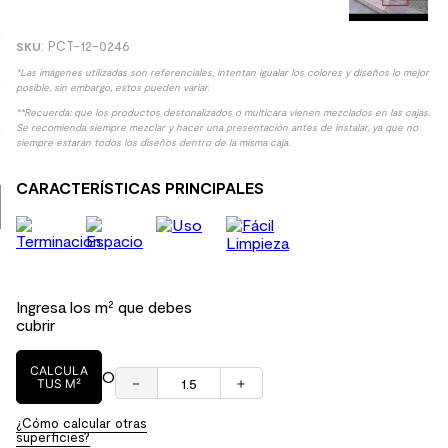
9
.
spc
:
PCT-12-0246
10
.
columna ducha
*Las imágenes utilizadas son referenciales, intentan igualar los colores y diseños lo mejor
posible, sin embargo, estos pueden variar.
**Recuerda: que los productos destonalizados o multicara vienen mezclados en las cajas.
Se recomienda siempre mezclar y hacer una presentación antes de instalar, ya que no
siempre estarán todos los diseños dentro de la misma caja.
CARACTERÍSTICAS PRINCIPALES
Ingresa los m² que debes
cubrir
CALCULA
O
－
＋
TUS M²
¿Cómo calcular otras
superficies?