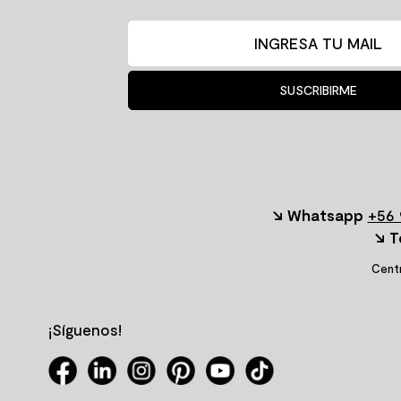
SUSCRIBIRME
↘ Whatsapp
+56 
↘ T
Centr
¡Síguenos!