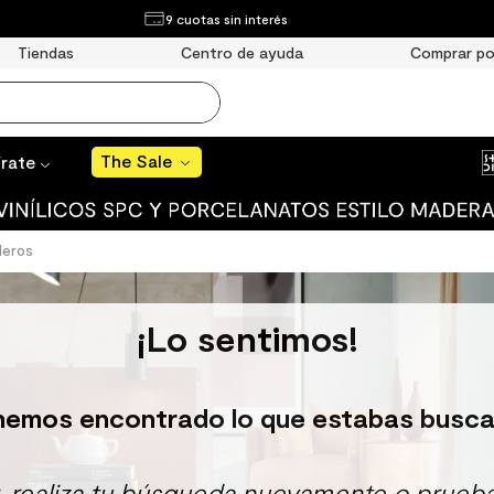
¿Qué estás buscando?
9 cuotas sin interés
The Sale
Tiendas
Centro de ayuda
Comprar po
MÁS BUSCADOS
año
The Sale
írate
s
 muro
deros
ato mate
¡Lo sentimos!
ico
ulo
hemos encontrado lo que estabas busca
ducha
r, realiza tu búsqueda nuevamente o prueba