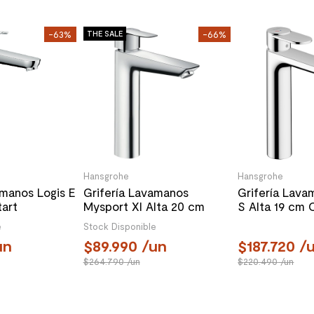
-63%
THE SALE
-66%
Hansgrohe
Hansgrohe
amanos Logis E
Grifería Lavamanos
Grifería Lava
art
Mysport Xl Alta 20 cm
S Alta 19 cm 
utomático
S/Desagüe 71112000
C/Desagüe A
e
Stock Disponible
omo
Cromo
71542000 Cr
un
89.990
/un
187.720
/
264.790
/un
220.490
/un