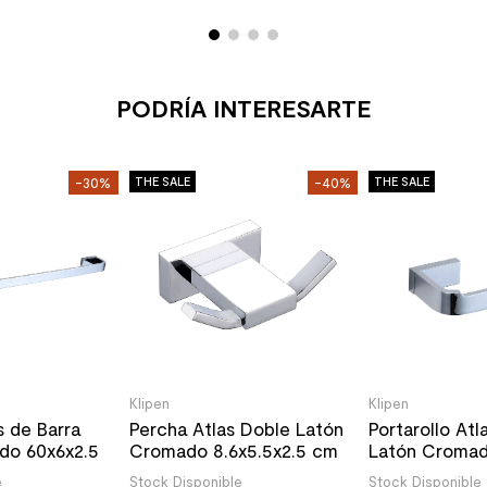
PODRÍA INTERESARTE
-30%
THE SALE
-40%
THE SALE
Klipen
Klipen
s de Barra
Percha Atlas Doble Latón
Portarollo Atl
do 60x6x2.5
Cromado 8.6x5.5x2.5 cm
Latón Croma
14.7x6.8x2.5 
e
Stock Disponible
Stock Disponible