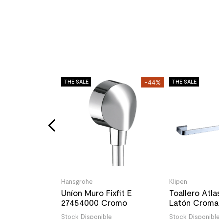
-35%
THE SALE
-44%
THE SALE
ka Simple
do 2x4.5x5.5
le
un
Hansgrohe
Klipen
Uníon Muro Fixfit E
Toallero Atla
27454000 Cromo
Latón Croma
cm
Stock Disponible
Stock Disponibl