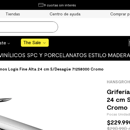
¿Qué estás buscando?
9 cuotas sin interés
e Sale
Tiendas
Centro de ayuda
Comprar p
S BUSCADOS
o
The Sale
rate
anos Logis Fine Alta 24 cm S/Desagüe 71258000 Cromo
uro
HANSGROH
 mate
Griferí
24 cm 
Cromo
Pocas Unida
$
229
.
99
cha
$290.990 