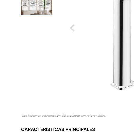
10
.
columna ducha
*Las imágenes y descripción del producto son referenciales.
CARACTERÍSTICAS PRINCIPALES