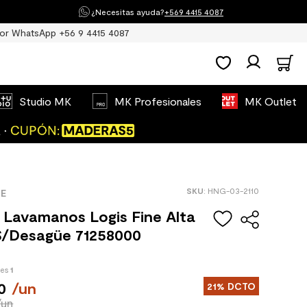
¿Necesitas ayuda?
+569 4415 4087
or WhatsApp +56 9 4415 4087
Studio MK
MK Profesionales
MK Outlet
:
HNG-03-2110
E
a Lavamanos Logis Fine Alta
S/Desagüe 71258000
des
1
0
/
un
21%
DCTO
/un