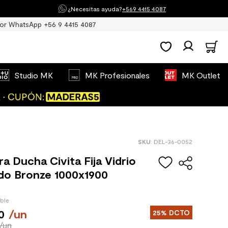
¿Necesitas ayuda?
+569 4415 4087
or WhatsApp +56 9 4415 4087
Studio MK
MK Profesionales
MK Outlet
:
DEL-36-0052
 Ducha Civita Fija Vidrio
do Bronze 1000x1900
ible
0
/
un
25%
DCTO
/un