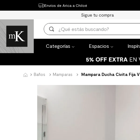
Envíos de Arica a Chiloé
Categorías
Espacios
Inspírate
Th
Sigue tu compra
TÉRMINOS MÁ
¿Qué estás buscando?
1
.
mueble bañ
TÉRMINOS MÁS BUSCADOS
2
.
mampara
Categorías
Espacios
Inspí
1
.
mueble baño
3
.
lavaplatos
2
.
mampara
4
.
ceramica m
3
.
lavaplatos
Baños
Mamparas
Mampara Ducha Civita Fija 
5
.
espejo
4
.
ceramica muro
6
.
porcelanato
5
.
espejo
7
.
piso vinilico
6
.
porcelanato mate
8
.
receptaculo
7
.
piso vinilico
9
.
spc
8
.
receptaculo
10
.
columna du
9
.
spc