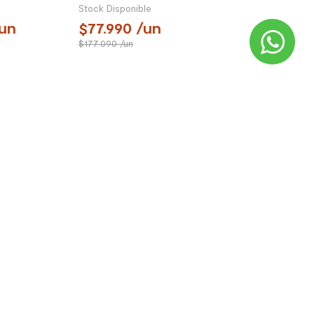
 Deep Blue
Stock Disponible
un
77.990
/un
177.090
/un
TÁCTANOS
VENTA TELEFÓNICA
í te podemos
¿Quieres comprar?