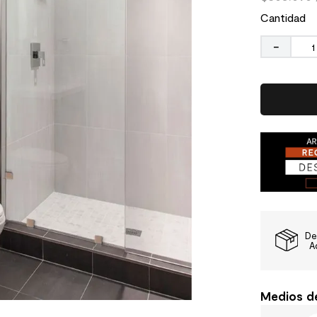
Cantidad
－
De
A
Medios d