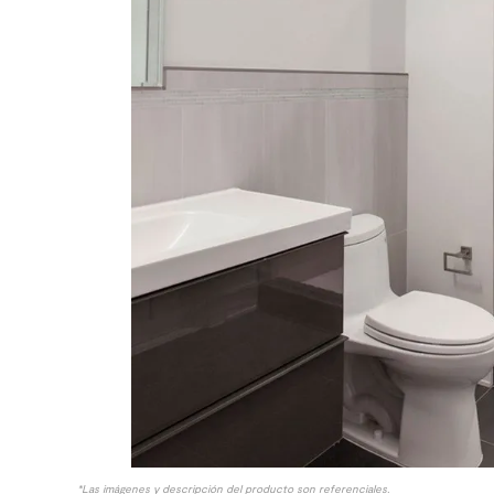
10
.
columna ducha
*Las imágenes y descripción del producto son referenciales.