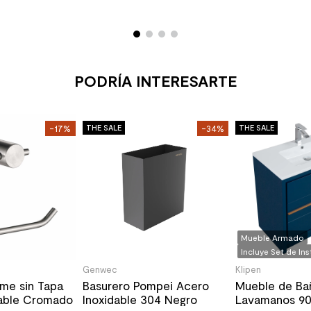
PODRÍA INTERESARTE
-17%
THE SALE
-34%
THE SALE
Mueble Armado
Incluye Set de In
Genwec
Klipen
ome sin Tapa
Basurero Pompei Acero
Mueble de Ba
dable Cromado
Inoxidable 304 Negro
Lavamanos 9