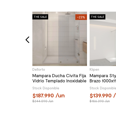
-42%
THE SALE
-23%
THE SALE
cha Aura-A
Fija Vidrio
versible
le
50x1300 mm
/un
Dellorto
Klipen
Mampara Ducha Civita Fija
Mampara Styl
Vidrio Templado Inoxidable
Brazo 1000x
1900x1000 mm
Receptáculo
Stock Disponible
Stock Disponibl
187.990
/un
139.990
/
244.090
/un
186.390
/un