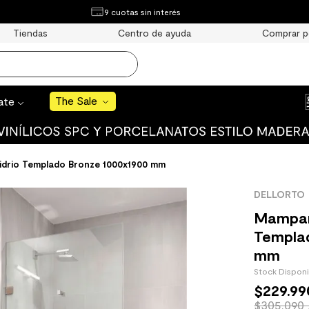
¿Qué estás buscando?
9 cuotas sin interés
e Sale
Tiendas
Centro de ayuda
Comprar p
S BUSCADOS
o
The Sale
rate
uro
Vidrio Templado Bronze 1000x1900 mm
DELLORTO
 mate
Mampara
Templa
mm
Stock Dispon
$
229
.
99
cha
$305.090 