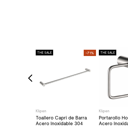
-31%
THE SALE
-71%
THE SALE
s Conquista
dable 304
.2x100 cm
un
Klipen
Klipen
Toallero Capri de Barra
Portarollo H
Acero Inoxidable 304
Acero Inoxi