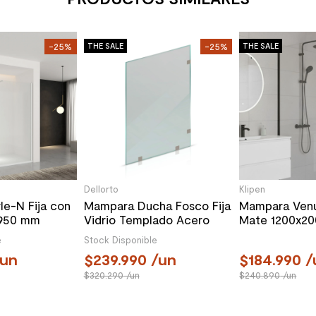
-25%
THE SALE
-25%
THE SALE
Dellorto
Klipen
e-N Fija con
Mampara Ducha Fosco Fija
Mampara Ven
1950 mm
Vidrio Templado Acero
Mate 1200x2
 Cromada
Inoxidable 1000x1900 mm
Receptáculo
e
Stock Disponible
un
239.990
/un
184.990
/
320.290
/un
240.890
/un