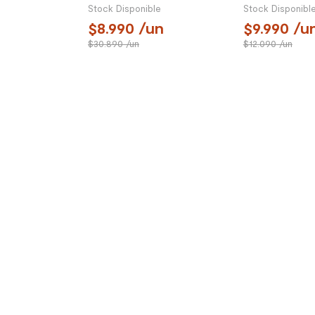
45x6.1x1.9 cm
Stock Disponible
Stock Disponibl
8.990
/un
9.990
/u
30.890
/un
12.090
/un
SIGUE TU COMPRA
TIENDAS Y HO
Conoce el estado de tu
Encuentra tu ti