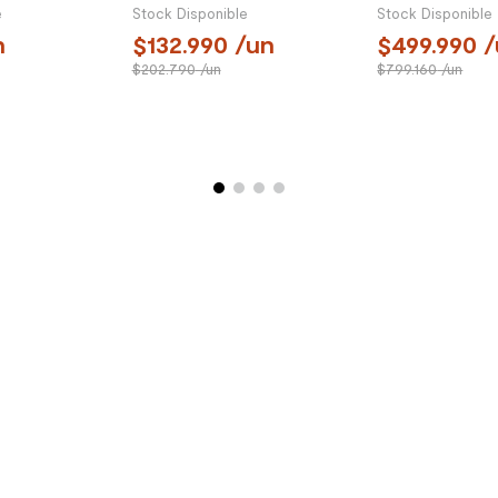
mm 2 Cajones
e
Stock Disponible
Stock Disponible
n
132.990
/un
499.990
/
202.790
/un
799.160
/un
RARIOS
¿ALGUNA DUDA?
CON
enda más
Consulta nuestras
Aqu