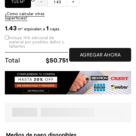
－
＋
TUS M²
¿Cómo calcular otras
superficies?
1.43
1
m² equivalen a
cajas.
Incluye 10% adicional de
material por posibles daños o
faltantes.
Total
$
50.751
Medios de pago disponibles