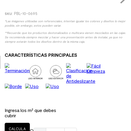
9
.
spc
:
PBL-10-0695
10
.
columna ducha
*Las imágenes utilizadas son referenciales, intentan igualar los colores y diseños lo mejor
posible, sin embargo, estos pueden variar.
**Recuerda: que los productos destonalizados o multicara vienen mezclados en las cajas.
Se recomienda siempre mezclar y hacer una presentación antes de instalar, ya que no
siempre estarán todos los diseños dentro de la misma caja.
CARACTERÍSTICAS PRINCIPALES
Ingresa los m² que debes
cubrir
CALCULA
O