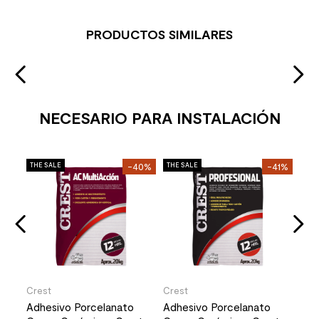
PRODUCTOS SIMILARES
NECESARIO PARA INSTALACIÓN
Mol
27%
THE SALE
-40%
THE SALE
-41%
THE 
Per
o
Cro
Mat
Stoc
2
37
Crest
Crest
Adhesivo Porcelanato
Adhesivo Porcelanato