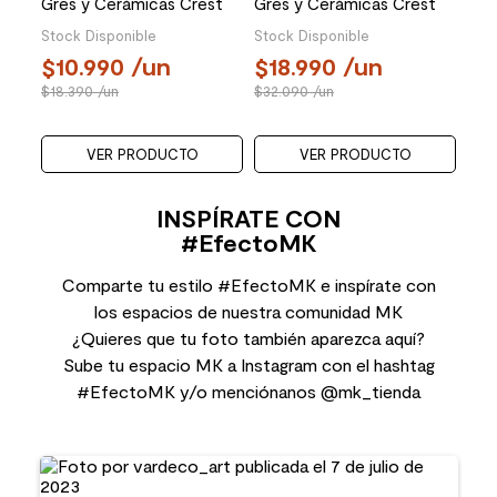
Gres y Cerámicas Crest
Gres y Cerámicas Crest
AC Multiacción Gris 20 Kg
Profesional Gris 20 Kg
Stock Disponible
Stock Disponible
10.990
/un
18.990
/un
18.390
/un
32.090
/un
VER PRODUCTO
VER PRODUCTO
INSPÍRATE CON
#EfectoMK
Comparte tu estilo #EfectoMK e inspírate con
los espacios de nuestra comunidad MK
¿Quieres que tu foto también aparezca aquí?
Sube tu espacio MK a Instagram con el hashtag
#EfectoMK y/o menciónanos @mk_tienda