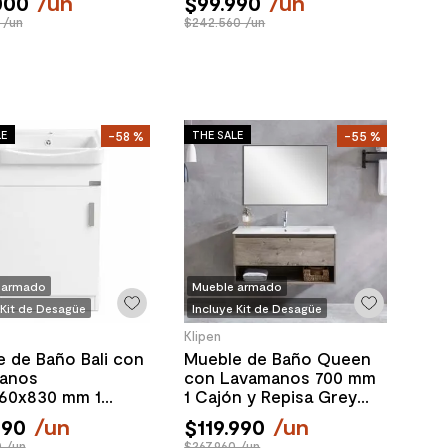
000
/
un
$
99
.
990
/
un
 /un
$242.560 /un
LE
THE SALE
-
58 %
-
55 %
 armado
Mueble armado
 Kit de Desagüe
Incluye Kit de Desagüe
Klipen
 de Baño Bali con
Mueble de Baño Queen
anos
con Lavamanos 700 mm
60x830 mm 1
1 Cajón y Repisa Grey
a White Oak
Oak
990
/
un
$
119
.
990
/
un
 /un
$267.960 /un