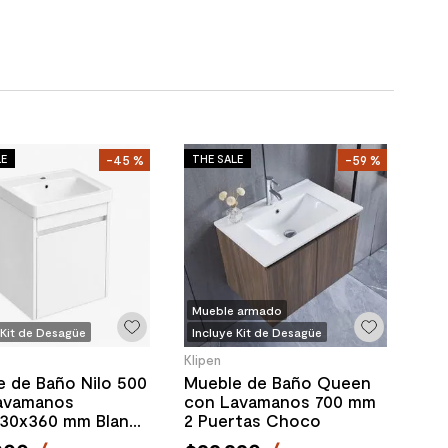
LE
THE SALE
-
45 %
-
59 %
Mueble armado
 Kit de Desagüe
Incluye Kit de Desagüe
Klipen
 de Baño Nilo 500
Mueble de Baño Queen
avamanos
con Lavamanos 700 mm
30x360 mm Blanco
2 Puertas Choco
ta