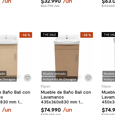
0
/
un
$
32
.
990
/
un
$
63
.
$62.790 /un
$113.660
THE SALE
THE SA
-
58 %
-
58 %
ado
Mueble armado
Mueble
 de Desagüe
Incluye Kit de Desagüe
Incluye
Klipen
Klipen
 Baño Bali con
Mueble de Baño Bali con
Mueble
os
Lavamanos
Lavam
830 mm 1
435x360x830 mm 1
450x3
oble
Puerta Abedul
Puert
0
/
un
$
74
.
990
/
un
$
74
.
n
$178.650 /un
$178.650