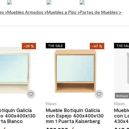
des
>
Muebles Armados
>
Muebles a Piso
>
Partes de Muebles
>
THE SALE
THE SA
-
39 %
-
47 %
Incluye
Klipen
Klipen
tiquín Galicia
Mueble Botiquín Galicia
Mueble
jo 400x400x130
con Espejo 400x400x130
con L
rta Blanco
mm 1 Puerta Kaiserberg
430x4
1 Puer