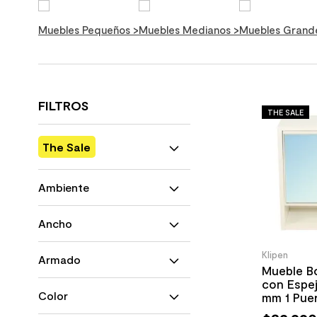
10
.
columna ducha
Muebles Pequeños
>
Muebles Medianos
>
Muebles Gran
FILTROS
THE SALE
The Sale
Si
Ambiente
No
Terraza
Ancho
1000 mm
Klipen
Armado
1200 mm
Mueble Bo
1400 mm
con Espe
Si
400 mm
Color
mm 1 Pue
No
450 mm