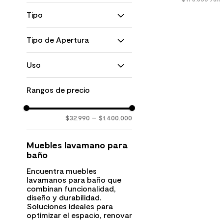
Galicia
Brillante
Vania
Tipo
Enchapado
Oporto
Lacado
Lavamanos
Linz
Mate
Tipo de Apertura
Botiquín
Azalea
Natural
Logia
Albany
Cajón
Madera
Uso
Amelia
Una Puerta
Dark
Aria
Dos Puertas y Repisa
Residencial
Cuatro Cajones
Rangos de precio
MOSTRAR 41 MÁS
Tres cajones
Un Cajón y Puerta
$32.990
–
$1.400.000
Puerta
Un Cajón y Repisa
Dos Puertas
Muebles lavamano para
Dos Cajones
baño
MOSTRAR 2 MÁS
Encuentra muebles
lavamanos para baño que
combinan funcionalidad,
diseño y durabilidad.
Soluciones ideales para
optimizar el espacio, renovar