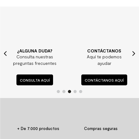
CONTÁCTANOS
VENTA TELEFÓNIC
Aquí te podemos
¿Quieres comprar?
s
ayudar
Llámanos
CONTÁCTANOS AQUÍ
LLÁMANOS AQUÍ
+ De 7.000 productos
Compras seguras