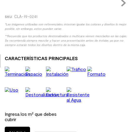
9
.
spc
:
CLA-19-0241
10
.
columna ducha
*Las imágenes utilizadas son referenciales, intentan igualar los colores y diseños lo mejor
posible, sin embargo, estos pueden variar.
**Recuerda: que los productos destonalizados o multicara vienen mezclados en las cajas.
Se recomienda siempre mezclar y hacer una presentación antes de instalar, ya que no
siempre estarán todos los diseños dentro de la misma caja.
CARACTERÍSTICAS PRINCIPALES
Ingresa los m² que debes
cubrir