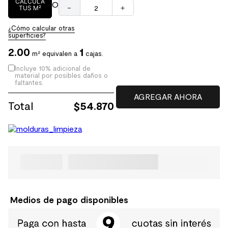
CALCULA
O
－
＋
TUS M²
¿Cómo calcular otras
superficies?
2.00
1
m² equivalen a
cajas.
Incluye 10% adicional de
material por posibles daños o
faltantes.
Total
$
54.870
Medios de pago disponibles