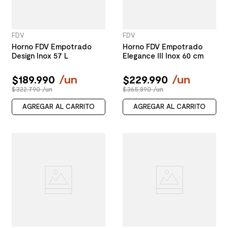
FDV
FDV
Horno FDV Empotrado
Horno FDV Empotrado
Design Inox 57 L
Elegance III Inox 60 cm
$
189
.
990
/
un
$
229
.
990
/
un
$322.790 /un
$365.890 /un
AGREGAR AL CARRITO
AGREGAR AL CARRITO