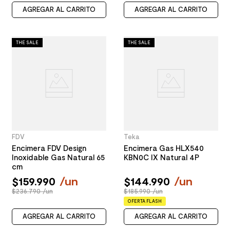
AGREGAR AL CARRITO
AGREGAR AL CARRITO
THE SALE
THE SALE
FDV
Teka
Encimera FDV Design
Encimera Gas HLX540
Inoxidable Gas Natural 65
KBN0C IX Natural 4P
cm
$
159
.
990
/
un
$
144
.
990
/
un
$236.790 /un
$185.990 /un
OFERTA FLASH
AGREGAR AL CARRITO
AGREGAR AL CARRITO