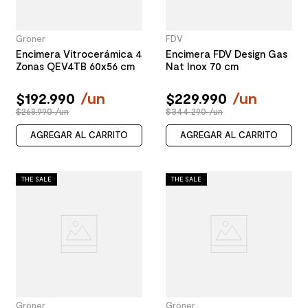
Gröner
FDV
Encimera Vitrocerámica 4
Encimera FDV Design Gas
Zonas QEV4TB 60x56 cm
Nat Inox 70 cm
$
192
.
990
/
un
$
229
.
990
/
un
$268.990 /un
$344.290 /un
AGREGAR AL CARRITO
AGREGAR AL CARRITO
THE SALE
THE SALE
Gröner
Gröner