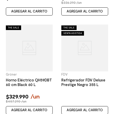
$336.290 /un
AGREGAR AL CARRITO
AGREGAR AL CARRITO
THE SALE
THE SALE
VENTA ASISTIDA
Gröner
FDV
Horno Eléctrico QH59DBT
Refrigerador FDV Deluxe
60 cm Black 60 L
Prestige Negro 355 L
$
329
.
990
/
un
$457.290 /un
AGREGAR AL CARRITO
AGREGAR AL CARRITO