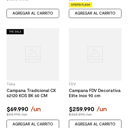
OFERTA FLASH
AGREGAR AL CARRITO
AGREGAR AL CARRITO
THE SALE
Teka
FDV
Campana Tradicional CX
Campana FDV Decorativa
62120 KOS BK 60 CM
Elite Inox 90 cm
$
69
.
990
/
un
$
259
.
990
/
un
$84.990 /un
$365.890 /un
AGREGAR AL CARRITO
AGREGAR AL CARRITO