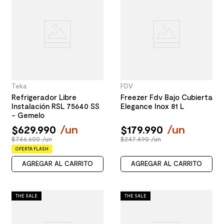
Teka
FDV
Refrigerador Libre
Freezer Fdv Bajo Cubierta
Instalación RSL 75640 SS
Elegance Inox 81 L
- Gemelo
$
629
.
990
/
un
$
179
.
990
/
un
$746.600 /un
$247.490 /un
OFERTA FLASH
AGREGAR AL CARRITO
AGREGAR AL CARRITO
THE SALE
THE SALE