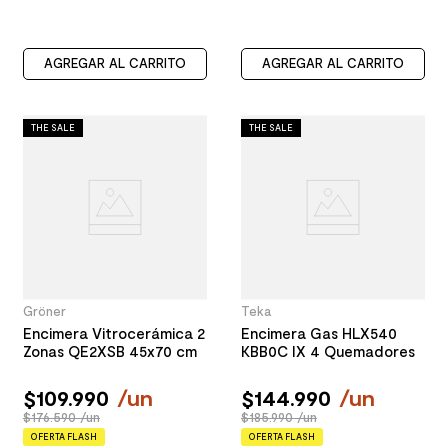
AGREGAR AL CARRITO
AGREGAR AL CARRITO
THE SALE
THE SALE
Gröner
Teka
Encimera Vitrocerámica 2
Encimera Gas HLX540
Zonas QE2XSB 45x70 cm
KBB0C IX 4 Quemadores
$
109
.
990
/
un
$
144
.
990
/
un
$176.590 /un
$185.990 /un
OFERTA FLASH
OFERTA FLASH