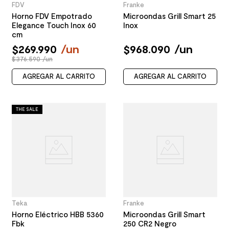
FDV
Franke
Horno FDV Empotrado
Microondas Grill Smart 25
Elegance Touch Inox 60
Inox
cm
$
269
.
990
/
un
$
968
.
090
/
un
$376.590 /un
AGREGAR AL CARRITO
AGREGAR AL CARRITO
THE SALE
Teka
Franke
Horno Eléctrico HBB 5360
Microondas Grill Smart
Fbk
250 CR2 Negro