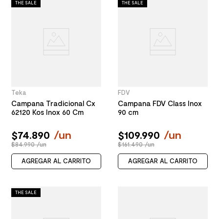
THE SALE
THE SALE
Teka
FDV
Campana Tradicional Cx
Campana FDV Class Inox
62120 Kos Inox 60 Cm
90 cm
$
74
.
890
/
un
$
109
.
990
/
un
$84.990 /un
$161.490 /un
AGREGAR AL CARRITO
AGREGAR AL CARRITO
THE SALE