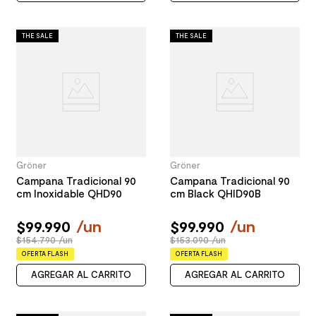
THE SALE
THE SALE
Gröner
Gröner
Campana Tradicional 90
Campana Tradicional 90
cm Inoxidable QHD90
cm Black QHID90B
$
99
.
990
/
un
$
99
.
990
/
un
$154.790 /un
$153.090 /un
OFERTA FLASH
OFERTA FLASH
AGREGAR AL CARRITO
AGREGAR AL CARRITO