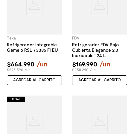
Teka
FDV
Refrigerador Integrable
Refrigerador FDV Bajo
Gemelo RSL 73385 FI EU
Cubierta Elegance 2.0
Inoxidable 124 L
$
664
.
990
/
un
$
169
.
990
/
un
$896.590 /un
$258.290 /un
AGREGAR AL CARRITO
AGREGAR AL CARRITO
THE SALE