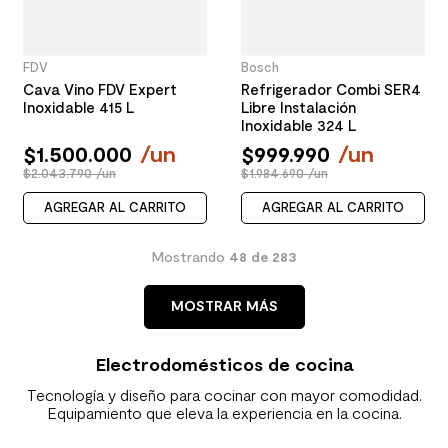
FDV
Bosch
Cava Vino FDV Expert
Refrigerador Combi SER4
Inoxidable 415 L
Libre Instalación
Inoxidable 324 L
$
1
.
500
.
000
/
un
$
999
.
990
/
un
$2.043.790 /un
$1.984.690 /un
AGREGAR AL CARRITO
AGREGAR AL CARRITO
Mostrando
48 de 283
MOSTRAR MÁS
Electrodomésticos de cocina
Tecnología y diseño para cocinar con mayor comodidad.
Equipamiento que eleva la experiencia en la cocina.