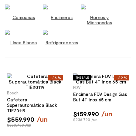
8
.
receptaculo
9
.
spc
Campanas
Encimeras
Hornos y
Microondas
10
.
columna ducha
Línea Blanca
Refrigeradores
-
36 %
-
32 %
THE SALE
FDV
Bosch
Encimera FDV Design Gas
Cafetera
But 4T Inox 65 cm
Superautomática Black
TIE20119
$
159
.
990
/
un
$
559
.
990
/
un
$236.790 /un
$880.790 /un