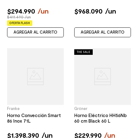
$
294
.
990
/
un
$
968
.
090
/
un
$411.490 /un
OFERTA FLASH
AGREGAR AL CARRITO
AGREGAR AL CARRITO
THE SALE
Franke
Gröner
Horno Convección Smart
Horno Eléctrico HH56Nb
86 Inox 71L
60 cm Black 60 L
$
1
.
398
.
390
/
un
$
229
.
990
/
un