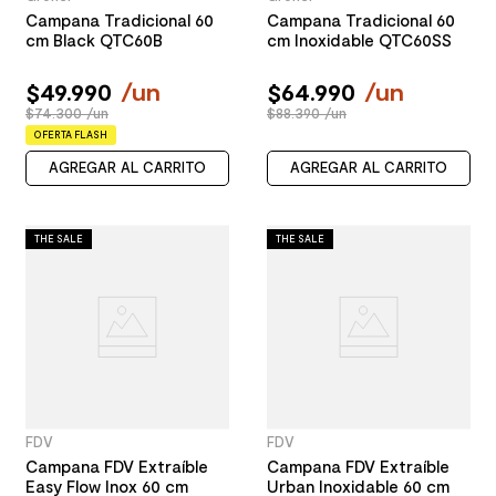
Campana Tradicional 60
Campana Tradicional 60
cm Black QTC60B
cm Inoxidable QTC60SS
$
49
.
990
/
un
$
64
.
990
/
un
$74.300 /un
$88.390 /un
OFERTA FLASH
AGREGAR AL CARRITO
AGREGAR AL CARRITO
THE SALE
THE SALE
FDV
FDV
Campana FDV Extraíble
Campana FDV Extraíble
Easy Flow Inox 60 cm
Urban Inoxidable 60 cm