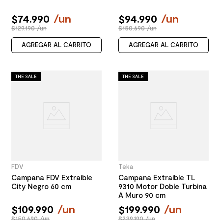
$
74
.
990
/
un
$
94
.
990
/
un
$129.190 /un
$150.690 /un
AGREGAR AL CARRITO
AGREGAR AL CARRITO
THE SALE
THE SALE
FDV
Teka
Campana FDV Extraíble
Campana Extraible TL
City Negro 60 cm
9310 Motor Doble Turbina
A Muro 90 cm
$
109
.
990
/
un
$
199
.
990
/
un
$150.690 /un
$239.190 /un