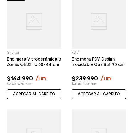
Gröner
FDV
Encimera Vitrocerámica 3
Encimera FDV Design
Zonas QES3Tb 60x44 cm
Inoxidable Gas But 90 cm
$
164
.
990
/
un
$
239
.
990
/
un
$243.490 /un
$430.390 /un
AGREGAR AL CARRITO
AGREGAR AL CARRITO