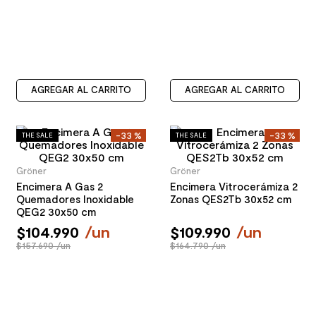
AGREGAR AL CARRITO
AGREGAR AL CARRITO
-
33 %
-
33 %
THE SALE
THE SALE
Gröner
Gröner
Encimera A Gas 2
Encimera Vitrocerámiza 2
Quemadores Inoxidable
Zonas QES2Tb 30x52 cm
QEG2 30x50 cm
$
104
.
990
/
un
$
109
.
990
/
un
$157.690 /un
$164.790 /un