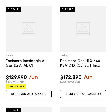
THE SALE
THE SALE
Teka
Teka
Encimera Inoxidable A
Encimera Gas HLX 640
Gas 2q AI AL CI
KBA1C IX (CL) BUT Inox
$
129
.
990
/
un
$
172
.
890
/
un
$172.990 /un
$209.090 /un
OFERTA FLASH
AGREGAR AL CARRITO
AGREGAR AL CARRITO
THE SALE