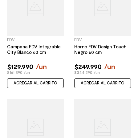
FDV
FDV
Campana FDV Integrable
Horno FDV Design Touch
City Blanco 60 cm
Negro 60 cm
$
129
.
990
/
un
$
249
.
990
/
un
$161.390 /un
$344.290 /un
AGREGAR AL CARRITO
AGREGAR AL CARRITO