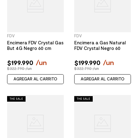
FDV
FDV
Encimera FDV Crystal Gas
Encimera a Gas Natural
But 4G Negro 60 cm
FDV Crystal Negro 60
$
199
.
990
/
un
$
199
.
990
/
un
$322.790 /un
$322.790 /un
AGREGAR AL CARRITO
AGREGAR AL CARRITO
THE SALE
THE SALE