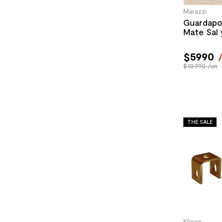
Marazzi
Guardapo
Mate Sal 
$
5990
$10.990 /un
THE SALE
Klipen