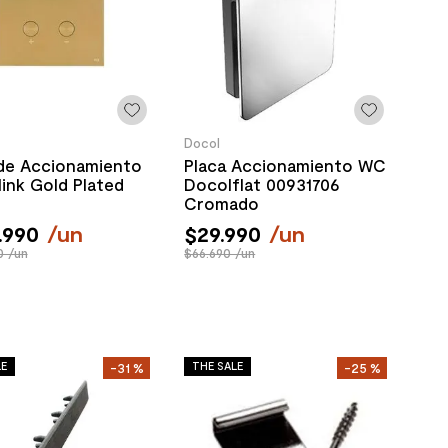
Docol
 de Accionamiento
Placa Accionamiento WC
link Gold Plated
Docolflat 00931706
Cromado
.
990
/
un
$
29
.
990
/
un
0 /un
$66.690 /un
LE
THE SALE
-
31 %
-
25 %