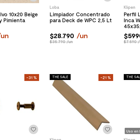
Loba
Klipen
lvo 10x20 Beige
Limpiador Concentrado
Perfil
y Pimienta
para Deck de WPC 2,5 Lt
Inca 
45x35
/
un
$
28
.
790
/
un
$
599
$35.790 /un
$7.590 /
THE SALE
THE SA
-
31 %
-
21 %
Uso en 
Klipen
Klipen