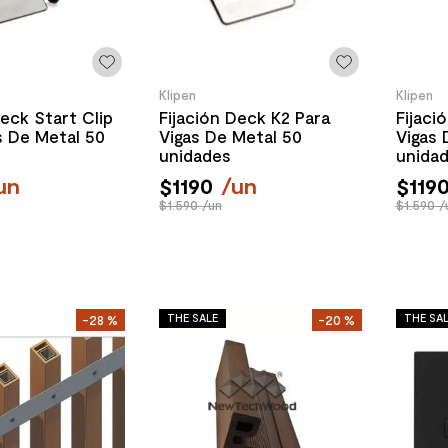
Klipen
Klipen
Deck Start Clip
Fijación Deck K2 Para
Fijaci
s De Metal 50
Vigas De Metal 50
Vigas 
unidades
unida
un
$
1190
/
un
$
119
$1.590 /un
$1.590 /
THE SALE
THE SA
-
28 %
-
20 %