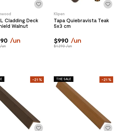
hwood
Klipen
L Cladding Deck
Tapa Quiebravista Teak
hield Walnut
5x3 cm
990
/
un
$
990
/
un
/un
$1.290 /un
LE
THE SALE
-
21 %
-
21 %