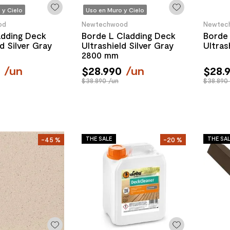
 y Cielo
Uso en Muro y Cielo
od
Newtechwood
Newtec
adding Deck
Borde L Cladding Deck
Borde 
ld Silver Gray
Ultrashield Silver Gray
Ultras
2800 mm
0
/
un
$
28
.
990
/
un
$
28
.
$38.890 /un
$38.890 
THE SALE
THE SA
-
45 %
-
20 %