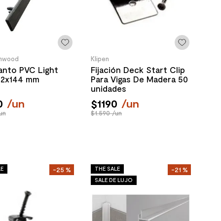
hwood
Klipen
anto PVC Light
Fijación Deck Start Clip
22x144 mm
Para Vigas De Madera 50
unidades
0
/
un
$
1190
/
un
un
$1.590 /un
LE
THE SALE
-
25 %
-
21 %
SALE DE LUJO