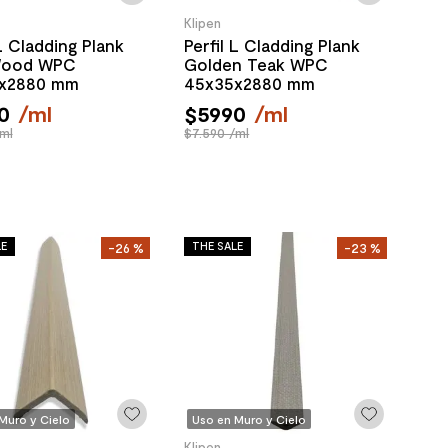
Klipen
 L Cladding Plank
Perfil L Cladding Plank
Wood WPC
Golden Teak WPC
x2880 mm
45x35x2880 mm
0
/
ml
$
5990
/
ml
ml
$7.590 /ml
LE
THE SALE
-
26 %
-
23 %
Muro y Cielo
Uso en Muro y Cielo
Klipen