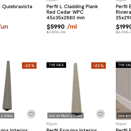
s Quiebravista
Perfil L Cladding Plank
Perfil
Red Cedar WPC
Rivie
45x35x2880 mm
25x29
/
un
$
5990
/
ml
$
199
$7.590 /ml
$2.700 
THE SALE
THE SA
-
23 %
-
23 %
 y Cielo
Uso en Muro y Cielo
Uso en 
Klipen
Klipen
uina Interior
Perfil Esquina Interior
Perfil