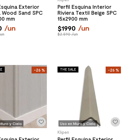
 Esquina Exterior
Perfil Esquina Interior
ra Wood Sand SPC
Riviera Textil Beige SPC
00 mm
15x2900 mm
0
/
un
$
1990
/
un
/un
$2.590 /un
LE
THE SALE
-
26 %
-
26 %
Muro y Cielo
Uso en Muro y Cielo
Klipen
 Esquina Exterior
Perfil Esquina Exterior