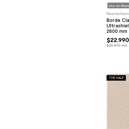
Uso en Muro
Newtechwo
Borde Cl
Ultrashie
2800 mm
$
22
.
99
$28.590 /un
THE SALE