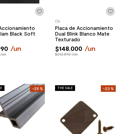
Oli
 Accionamiento
Placa de Accionamiento
lam Black Soft
Dual Blink Blanco Mate
Texturado
990
/
un
$
148
.
000
/
un
 /un
$212.890 /un
LE
THE SALE
-
25 %
-
23 %