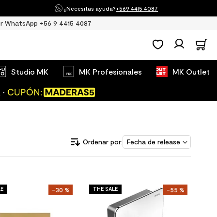
¿Necesitas ayuda?
+569 4415 4087
r WhatsApp +56 9 4415 4087
Studio MK
MK Profesionales
MK Outlet
Fecha de release
LE
THE SALE
-
30 %
-
55 %