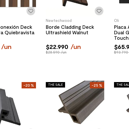
Newtechwood
Oli
Conexión Deck
Borde Cladding Deck
Placa
a Quiebravista
Ultrashield Walnut
Dual G
Touch
/
un
$
22
.
990
/
un
$
65
.
$28.590 /un
$93.790
THE SALE
THE SA
-
20 %
-
25 %