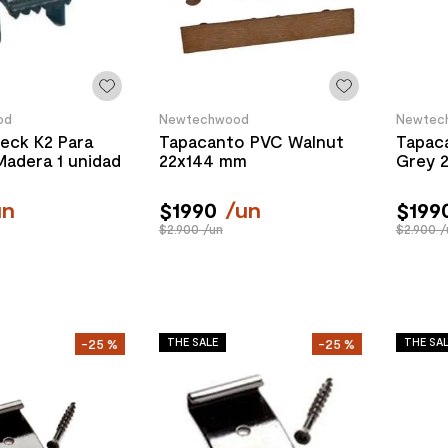
od
Newtechwood
Newtec
Deck K2 Para
Tapacanto PVC Walnut
Tapac
Madera 1 unidad
22x144 mm
Grey 
un
$
1990
/
un
$
199
$2.900 /un
$2.900 /
THE SALE
THE SA
-
25 %
-
25 %