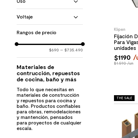
Uso
Asiento Institucional
Desagüe
Satinado
Astra Kombu
Adhesivos
Aluminio
Piso y Muro
Asientos
Voltaje
Madera
MOSTRAR 124 MÁS
Solo Muro
Soporte
Solo Piso
250 V
Flexible
Klipen
Escalera
Rangos de precio
Limpiadores
Fijación 
Muro y Cielo
Para Viga
Sifón
unidades
Sellos
$690
–
$735.490
Mecanismo de Descarga
$
1190
/
$1.590 /un
MOSTRAR 51 MÁS
Materiales de
contrucción, repuestos
de cocina, baño y más
Todo lo que necesitas en
materiales de construcción
THE SALE
y repuestos para cocina y
baño. Productos confiables
para obras, remodelaciones
y mantención, pensados
para proyectos de cualquier
escala.