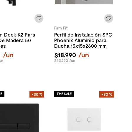
Firm Fit
ón Deck K2 Para
Perfil de Instalación SPC
De Madera 50
Phoenix Aluminio para
des
Ducha 15x15x2600 mm
0
/
un
$
18
.
990
/
un
un
$23.990 /un
LE
THE SALE
-
30 %
-
30 %