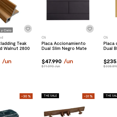
 y Cielo
od
Oli
Oli
dding Teak
Placa Accionamiento
Placa
ld Walnut 2800
Dual Slim Negro Mate
Dual B
0
/
un
$
47
.
990
/
un
$
235
$71.090 /un
$338.89
THE SALE
THE SA
-
30 %
-
31 %