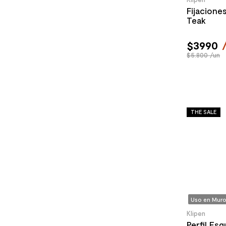
Fijacione
Teak
$
3990
$5.800 /un
THE SALE
Uso en Muro
Klipen
Perfil Esq