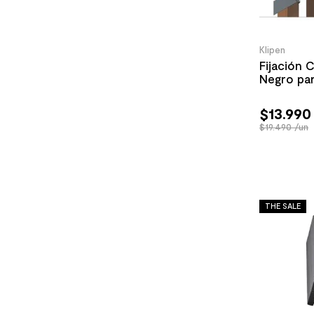
Klipen
Fijación 
Negro par
$
13
.
990
$19.490 /un
THE SALE