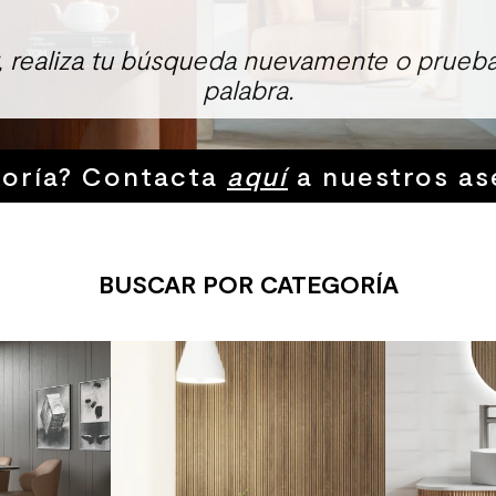
r, realiza tu búsqueda nuevamente o prueba
palabra.
soría? Contacta
aquí
a nuestros as
ENCONTRAMOS ESTO PARA TI
alación
Incluye Set de I
Crest
Fanaloza
-59%
THE SALE
-41%
THE SALE
o Queen con
Adhesivo Porcelanato
WC One Pie
0 mm 2
Crest Doble Acción Gris 20
Asiento Slo
o
Kg
Descarga a 
Stock Disponible
Stock Disponibl
6.990
/un
119.990
/
11.800
/un
175.490
/un