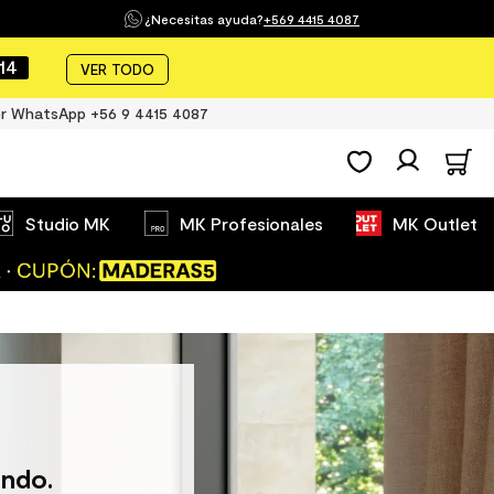
¿Necesitas ayuda?
+569 4415 4087
13
VER TODO
r WhatsApp +56 9 4415 4087
Studio MK
MK Profesionales
MK Outlet
ndo.