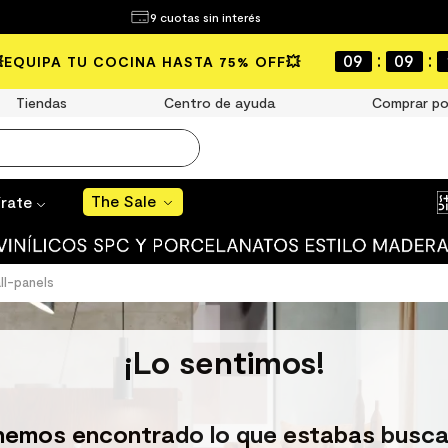
¿Qué estás buscando?
9 cuotas sin interés
The Sale
:
:
09
09
💥EQUIPA TU COCINA HASTA 75% OFF💥
MÁS BUSCADOS
Tiendas
Centro de ayuda
Comprar po
año
s
The Sale
írate
 muro
ato mate
l-panels
ico
¡Lo sentimos!
ulo
ducha
hemos encontrado lo que estabas busca