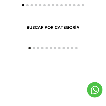
Piso Vinílico SPC Sena
Greige 1220x180 mm
Stock Disponible
13.990
/m²
39.790
/m²
VER PRODUCTO
BUSCAR POR CATEGORÍA