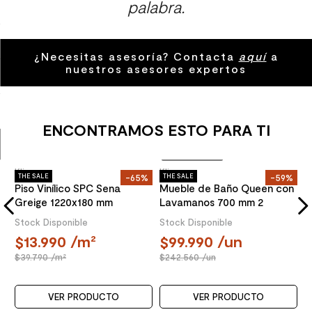
palabra.
9
.
receptaculo
10
.
columna ducha
¿Necesitas asesoría? Contacta
aquí
a
nuestros asesores expertos
ENCONTRAMOS ESTO PARA TI
Mueble Armado
Klipen
K
%
THE SALE
-65%
THE SALE
-59%
T
a
Mueble de Baño Queen con
P
Lavamanos 700 mm 2
G
Puertas Choco
Stock Disponible
S
99.990
/un
242.560
/un
VER PRODUCTO
Klipen