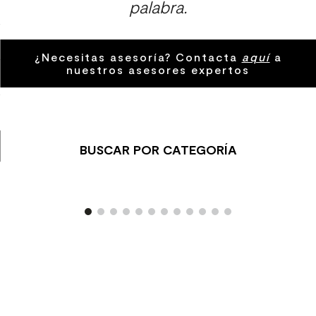
palabra.
9
.
spc
10
.
columna ducha
¿Necesitas asesoría? Contacta
aquí
a
nuestros asesores expertos
BUSCAR POR CATEGORÍA