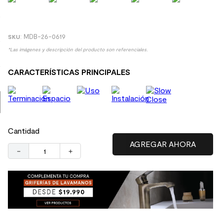
9
.
receptaculo
10
.
columna ducha
:
MDB-26-0619
*Las imágenes y descripción del producto son referenciales.
CARACTERÍSTICAS PRINCIPALES
Cantidad
－
＋