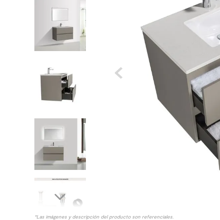
8
.
receptaculo
9
.
spc
10
.
columna ducha
*Las imágenes y descripción del producto son referenciales.