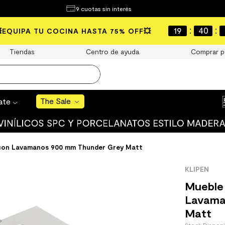
¿Qué estás buscando?
9 cuotas sin interés
e Sale
:
:
19
40
💥EQUIPA TU COCINA HASTA 75% OFF💥
S BUSCADOS
Tiendas
Centro de ayuda
Comprar p
o
The Sale
rate
uro
 mate
 con Lavamanos 900 mm Thunder Grey Matt
KLIPEN
Mueble
Lavama
Matt
cha