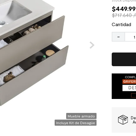
Stock Dispon
$
449
.
9
$717.640 
Cantidad
－
Mueble armado
De
A
Incluye Kit de Desagüe