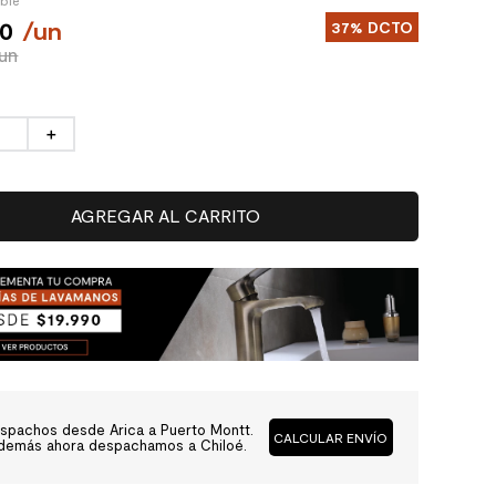
ible
90
/
un
37%
DCTO
/un
＋
AGREGAR AL CARRITO
spachos desde Arica a Puerto Montt.
CALCULAR ENVÍO
demás ahora despachamos a Chiloé.