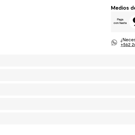
Medios d
¿Neces
+562 2