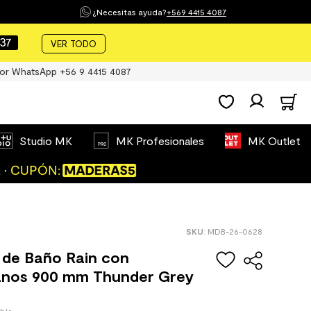
¿Necesitas ayuda?
+569 4415 4087
36
VER TODO
or WhatsApp +56 9 4415 4087
Studio MK
MK Profesionales
MK Outlet
:
MDB-26-0628
 de Baño Rain con
nos 900 mm Thunder Grey