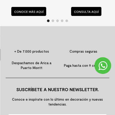
8
.
receptaculo
CONOCE MÁS AQUÍ
CONSULTA AQUÍ
9
.
spc
10
.
columna ducha
+ De 7.000 productos
Compras seguras
Despachamos de Arica a
Paga hasta con 9 cuotas
Puerto Montt
SUSCRÍBETE A NUESTRO NEWSLETTER.
Conoce e inspírate con lo último en decoración y nuevas
tendencias.