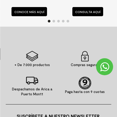
8
.
receptaculo
CONSULTA AQUÍ
CONSULTA AQUÍ
9
.
spc
10
.
columna ducha
+ De 7.000 productos
Compras seguras
Despachamos de Arica a
Paga hasta con 9 cuotas
Puerto Montt
SUSCRÍBETE A NUESTRO NEWSLETTER.