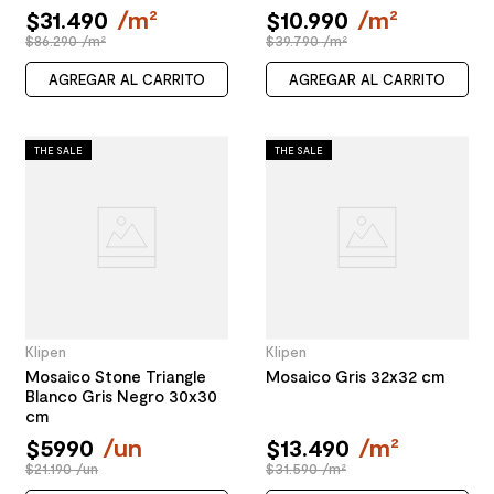
$
31
.
490
/
m²
$
10
.
990
/
m²
$86.290 /m²
$39.790 /m²
AGREGAR AL CARRITO
AGREGAR AL CARRITO
THE SALE
THE SALE
Klipen
Klipen
Mosaico Stone Triangle
Mosaico Gris 32x32 cm
Blanco Gris Negro 30x30
cm
$
5990
/
un
$
13
.
490
/
m²
$21.190 /un
$31.590 /m²