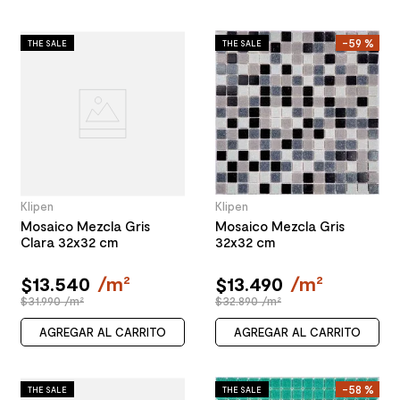
-
59 %
THE SALE
THE SALE
Klipen
Klipen
Mosaico Mezcla Gris
Mosaico Mezcla Gris
Clara 32x32 cm
32x32 cm
$
13
.
540
/
m²
$
13
.
490
/
m²
$31.990 /m²
$32.890 /m²
AGREGAR AL CARRITO
AGREGAR AL CARRITO
-
58 %
THE SALE
THE SALE