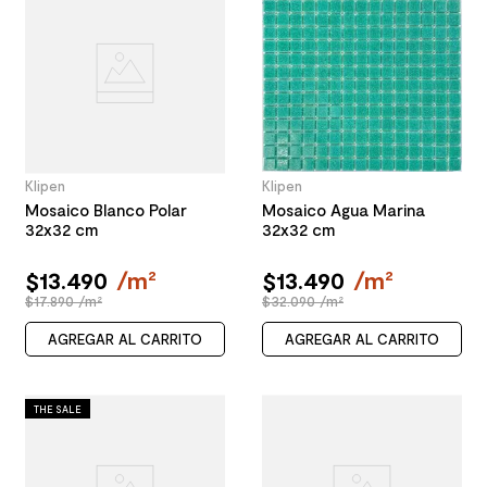
Klipen
Klipen
Mosaico Blanco Polar
Mosaico Agua Marina
32x32 cm
32x32 cm
$
13
.
490
/
m²
$
13
.
490
/
m²
$17.890 /m²
$32.090 /m²
AGREGAR AL CARRITO
AGREGAR AL CARRITO
THE SALE