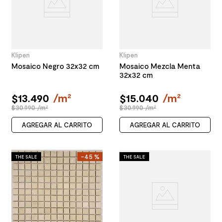
Klipen
Klipen
Mosaico Negro 32x32 cm
Mosaico Mezcla Menta
32x32 cm
$
13
.
490
/
m²
$
15
.
040
/
m²
$30.990 /m²
$30.990 /m²
AGREGAR AL CARRITO
AGREGAR AL CARRITO
-
45 %
THE SALE
THE SALE