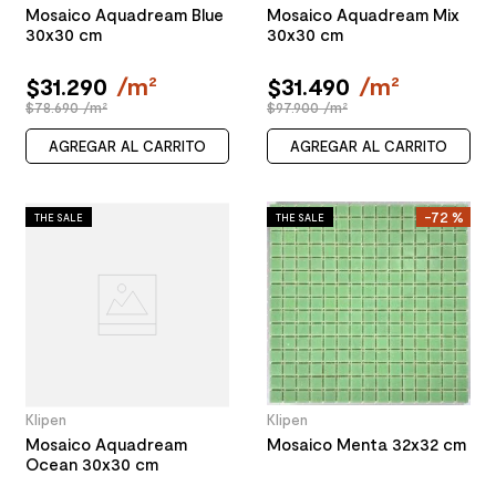
Mosaico Aquadream Blue
Mosaico Aquadream Mix
30x30 cm
30x30 cm
$
31
.
290
/
m²
$
31
.
490
/
m²
$78.690 /m²
$97.900 /m²
AGREGAR AL CARRITO
AGREGAR AL CARRITO
-
72 %
THE SALE
THE SALE
Klipen
Klipen
Mosaico Aquadream
Mosaico Menta 32x32 cm
Ocean 30x30 cm