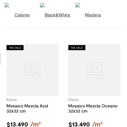
9
.
spc
Colores
Black&White
Madera
10
.
columna ducha
THE SALE
THE SALE
Klipen
Klipen
Mosaico Mezcla Azul
Mosaico Mezcla Oceano
32x32 cm
32x32 cm
$
13
.
490
/
m²
$
13
.
490
/
m²