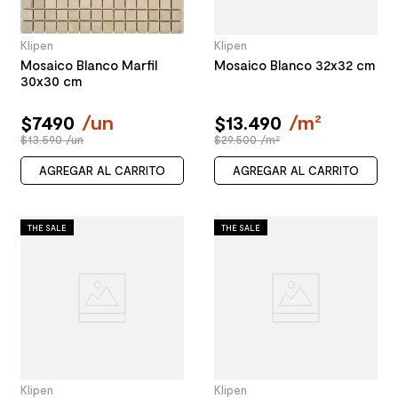
Klipen
Klipen
Mosaico Blanco Marfil
Mosaico Blanco 32x32 cm
30x30 cm
$
7490
/
un
$
13
.
490
/
m²
$13.590 /un
$29.500 /m²
AGREGAR AL CARRITO
AGREGAR AL CARRITO
THE SALE
THE SALE
Klipen
Klipen