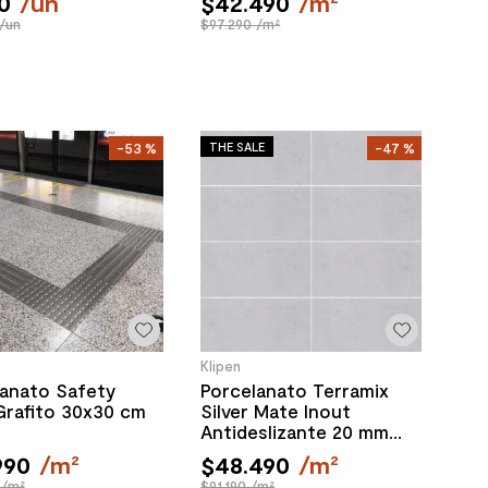
0
/
un
$
42
.
490
/
m²
/un
$97.290 /m²
THE SALE
-
53 %
-
47 %
Klipen
lanato Safety
Porcelanato Terramix
Grafito 30x30 cm
Silver Mate Inout
Antideslizante 20 mm
60x120 cm
990
/
m²
$
48
.
490
/
m²
 /m²
$91.190 /m²