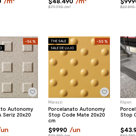
0
/
m²
$
48
.
490
/
m²
$
999
$79.790 /m²
$22.890 
THE SALE
-
56 %
-
55 %
JO
SALE DE LUJO
Marazzi
Klipen
ato Autonomy
Porcelanato Autonomy
Porce
 Seriz 20x20
Stop Code Mate 20x20
Stop 
cm
/
un
$
9990
/
un
$
43
.
$22.390 /un
$93.790