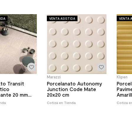
IDA
VENTA ASISTIDA
VENTA A
Marazzi
Klipen
to Transit
Porcelanato Autonomy
Porcel
tico
Junction Code Mate
Pavim
izante 20 mm
20x20 cm
Amaril
m
enda
Cotiza en Tienda
Cotiza e