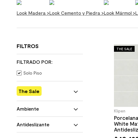
10
.
columna ducha
Look Madera
>
Look Cemento y Piedra
>
Look Mármol
>
L
FILTROS
THE SALE
FILTRADO POR:
Solo Piso
The Sale
Si
Ambiente
No
Klipen
Porcelan
Baños Institucionales
White Ma
Antideslizante
Gimnasios
Antidesl
Hospitales
60x120 c
Si