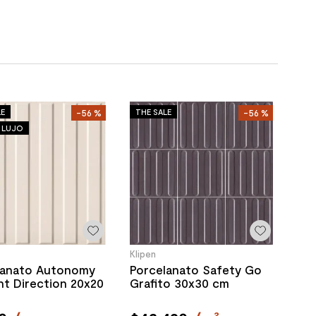
LE
THE SALE
-
56 %
-
56 %
E LUJO
Klipen
lanato Autonomy
Porcelanato Safety Go
ht Direction 20x20
Grafito 30x30 cm