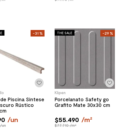
LE
THE SALE
-
31 %
-
29 %
lo
Klipen
de Piscina Sintese
Porcelanato Safety go
scuro Rústico
Grafito Mate 30x30 cm
 cm
90
/
un
$
55
.
490
/
m²
/un
$77.710 /m²