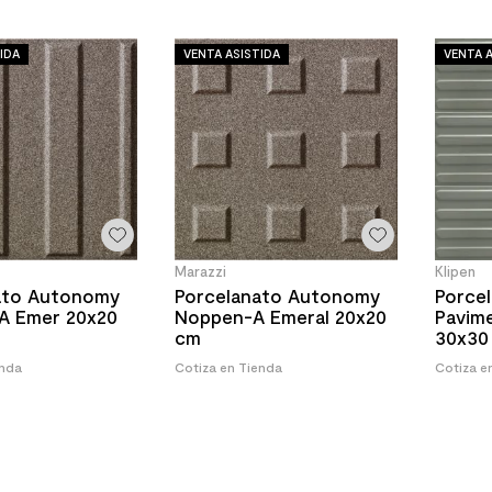
IDA
VENTA ASISTIDA
VENTA A
Marazzi
Klipen
ato Autonomy
Porcelanato Autonomy
Porcel
-A Emer 20x20
Noppen-A Emeral 20x20
Pavime
cm
30x30
enda
Cotiza en Tienda
Cotiza e