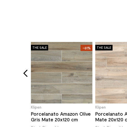
-57%
THE SALE
-61%
THE SALE
llas Gris
cm
Klipen
Klipen
Porcelanato Amazon Olive
Porcelanato 
Gris Mate 20x120 cm
Mate 20x120 