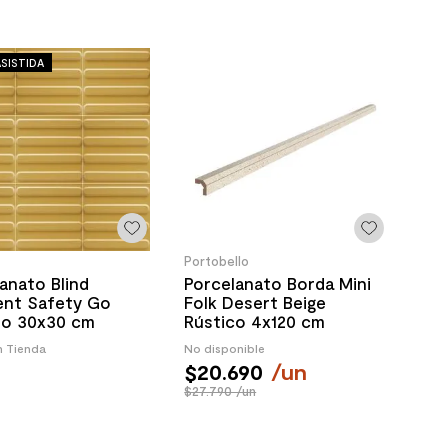
SISTIDA
Portobello
anato Blind
Porcelanato Borda Mini
ent Safety Go
Folk Desert Beige
lo 30x30 cm
Rústico 4x120 cm
n Tienda
No disponible
$
20
.
690
/
un
$27.790 /un