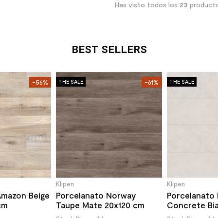
Has visto todos los
23
product
BEST SELLERS
-56%
THE SALE
-61%
THE SALE
Klipen
Klipen
Amazon Beige
Porcelanato Norway
Porcelanato 
cm
Taupe Mate 20x120 cm
Concrete Bi
60x120 cm