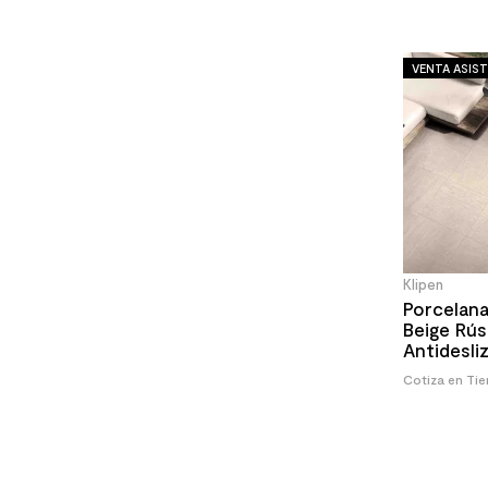
VENTA ASIST
Klipen
Porcelana
Beige Rús
Antidesl
60x60 c
Cotiza en Ti