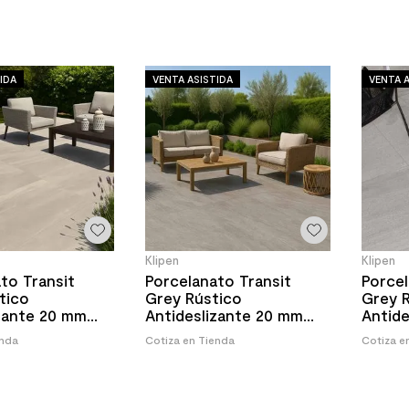
IDA
VENTA ASISTIDA
VENTA A
Klipen
Klipen
to Transit
Porcelanato Transit
Porcel
tico
Grey Rústico
Grey 
izante 20 mm
Antideslizante 20 mm
Antide
m
60x120 cm
60x60
enda
Cotiza en Tienda
Cotiza e