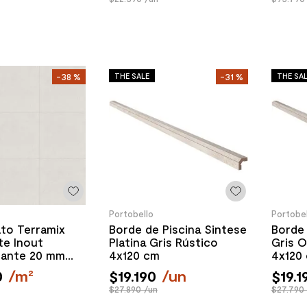
THE SALE
THE SA
-
38 %
-
31 %
Portobello
Portobel
ato Terramix
Borde de Piscina Sintese
Borde 
te Inout
Platina Gris Rústico
Gris O
izante 20 mm
4x120 cm
4x120
m
0
/
m²
$
19
.
190
/
un
$
19
.
1
$27.890 /un
$27.790 