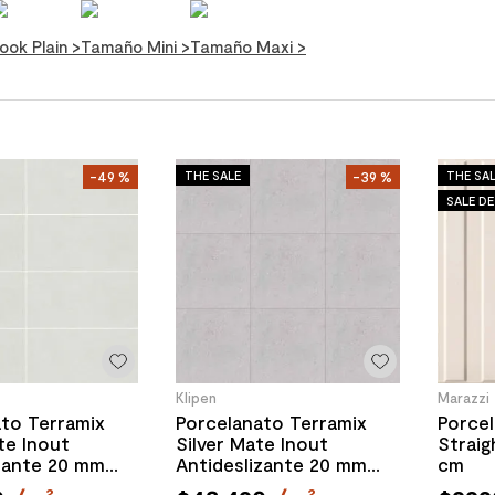
ook Plain
>
Tamaño Mini
>
Tamaño Maxi
>
THE SALE
THE SA
-
49 %
-
39 %
SALE D
Klipen
Marazzi
ato Terramix
Porcelanato Terramix
Porce
te Inout
Silver Mate Inout
Straig
izante 20 mm
Antideslizante 20 mm
cm
m
60x60 cm