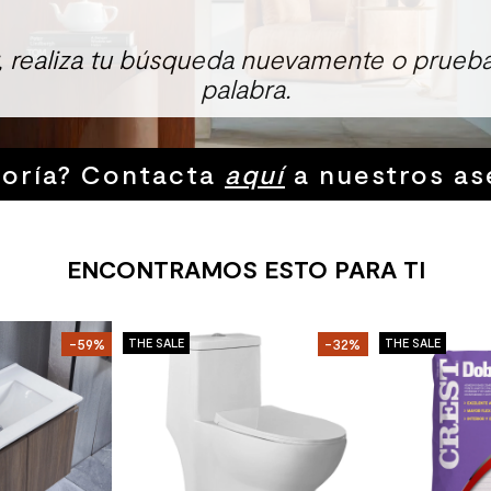
r, realiza tu búsqueda nuevamente o prueba
palabra.
soría? Contacta
aquí
a nuestros as
ENCONTRAMOS ESTO PARA TI
-59%
THE SALE
-32%
THE SALE