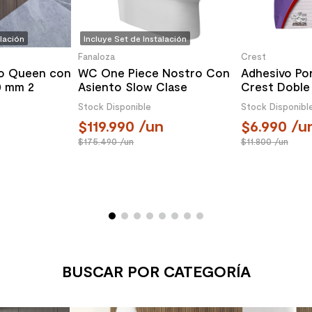
alación
Incluye Set de Instalación
Fanaloza
Crest
o Queen con
WC One Piece Nostro Con
Adhesivo Po
0 mm 2
Asiento Slow Clase
Crest Doble
o
Descarga a Piso 305 mm
Kg
Stock Disponible
Stock Disponibl
119.990
/un
6.990
/u
175.490
/un
11.800
/un
BUSCAR POR CATEGORÍA