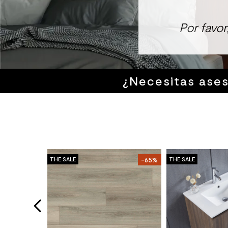
8
.
receptaculo
Por favo
9
.
spc
10
.
columna ducha
¿Necesitas ase
-51%
THE SALE
-65%
THE SALE
ino 30x30