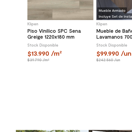
Mueble Armado
Incluye Set de Inst
Klipen
Klipen
Piso Vinílico SPC Sena
Mueble de Bañ
Greige 1220x180 mm
Lavamanos 70
Puertas Choc
Stock Disponible
Stock Disponible
13.990
/m²
99.990
/un
39.790
/m²
242.560
/un