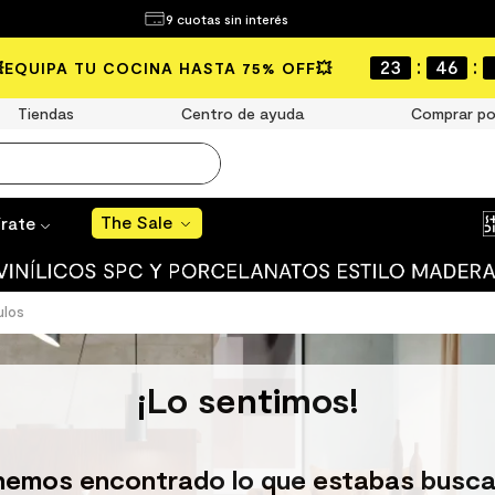
¿Qué estás buscando?
9 cuotas sin interés
The Sale
:
:
23
46
💥EQUIPA TU COCINA HASTA 75% OFF💥
MÁS BUSCADOS
Tiendas
Centro de ayuda
Comprar po
año
s
The Sale
írate
 muro
ato mate
ulos
ico
¡Lo sentimos!
ulo
ducha
hemos encontrado lo que estabas busca