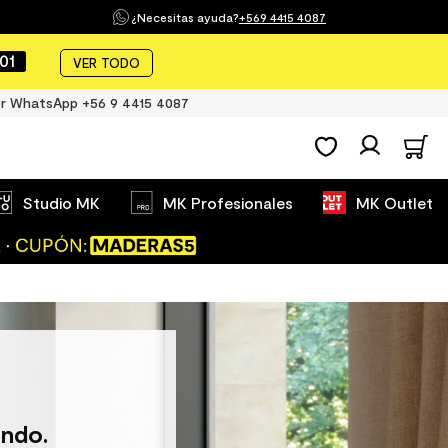
¿Necesitas ayuda?
+569 4415 4087
00
VER TODO
r WhatsApp +56 9 4415 4087
Studio MK
MK Profesionales
MK Outlet
ndo.