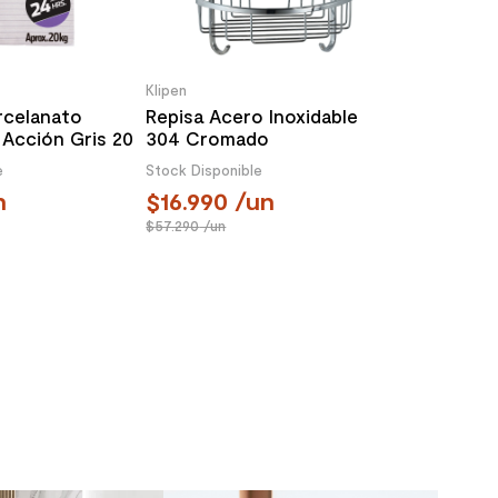
Klipen
rcelanato
Repisa Acero Inoxidable
 Acción Gris 20
304 Cromado
26.2x20.5x36.5 cm
e
Stock Disponible
n
16.990
/un
57.290
/un