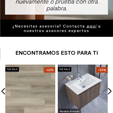
nuevamente o prueba con otra
8
.
receptaculo
palabra.
9
.
spc
10
.
columna ducha
¿Necesitas asesoría? Contacta
aquí
a
nuestros asesores expertos
ENCONTRAMOS ESTO PARA TI
F
%
THE SALE
-65%
THE SALE
-59%
T
3
W
A
D
S
Mueble Armado