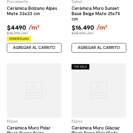
Porcelanite
Saloni
Cerámica Bolzano Alpes
Cerámica Muro Sunset
Mate 33x33 cm
Base Beige Mate 25x75
cm
$
4490
/
m²
$
16
.
490
/
m²
$18.290 /m²
$38.890 /m²
OFERTA FLASH
AGREGAR AL CARRITO
AGREGAR AL CARRITO
THE SALE
Klipen
Klipen
Cerámica Muro Polar
Cerámica Muro Glaciar
Block Dunas Beige
Block Beige/Gris/Cafe