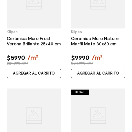
Klipen
Klipen
Cerámica Muro Frost
Cerámica Muro Nature
Verona Brillante 25x40 cm
Marfil Mate 30x60 cm
$
5990
/
m²
$
9990
/
m²
$21.390 /m²
$34.990 /m²
AGREGAR AL CARRITO
AGREGAR AL CARRITO
THE SALE