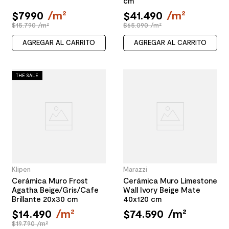
cm
$
7990
/
m²
$
41
.
490
/
m²
$15.790 /m²
$65.090 /m²
AGREGAR AL CARRITO
AGREGAR AL CARRITO
THE SALE
Klipen
Marazzi
Cerámica Muro Frost
Cerámica Muro Limestone
Agatha Beige/Gris/Cafe
Wall Ivory Beige Mate
Brillante 20x30 cm
40x120 cm
$
14
.
490
/
m²
$
74
.
590
/
m²
$19.790 /m²