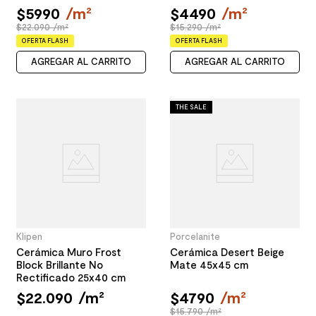
$
5990
/
m²
$
4490
/
m²
$22.090 /m²
$15.290 /m²
OFERTA FLASH
OFERTA FLASH
AGREGAR AL CARRITO
AGREGAR AL CARRITO
THE SALE
Klipen
Porcelanite
Cerámica Muro Frost
Cerámica Desert Beige
Block Brillante No
Mate 45x45 cm
Rectificado 25x40 cm
$
22
.
090
/
m²
$
4790
/
m²
$15.790 /m²