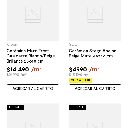
Klipen
Gala
Cerámica Muro Frost
Cerámica Stage Abalon
Calacatta Blanco/Beige
Beige Mate 46x46 cm
Brillante 25x40 cm
$
14
.
490
/
m²
$
4990
/
m²
$21.990 /m²
$15.590 /m²
OFERTA FLASH
AGREGAR AL CARRITO
AGREGAR AL CARRITO
THE SALE
THE SALE