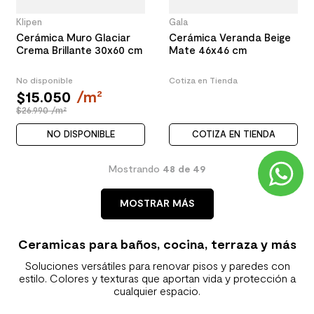
Klipen
Gala
Cerámica Muro Glaciar
Cerámica Veranda Beige
Crema Brillante 30x60 cm
Mate 46x46 cm
No disponible
Cotiza en Tienda
$
15
.
050
/
m²
$26.990 /m²
NO DISPONIBLE
COTIZA EN TIENDA
Mostrando
48 de 49
MOSTRAR MÁS
Ceramicas para baños, cocina, terraza y más
Soluciones versátiles para renovar pisos y paredes con
estilo. Colores y texturas que aportan vida y protección a
cualquier espacio.