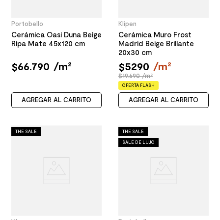
Portobello
Klipen
Cerámica Oasi Duna Beige
Cerámica Muro Frost
Ripa Mate 45x120 cm
Madrid Beige Brillante
20x30 cm
$
66
.
790
/
m²
$
5290
/
m²
$19.690 /m²
OFERTA FLASH
AGREGAR AL CARRITO
AGREGAR AL CARRITO
THE SALE
THE SALE
SALE DE LUJO