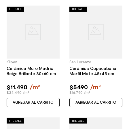
THE SALE
THE SALE
Klipen
San Lorenzo
Cerámica Muro Madrid
Cerámica Copacabana
Beige Brillante 30x60 cm
Marfil Mate 45x45 cm
$
11
.
490
/
m²
$
5490
/
m²
$34.490 /m²
$16.790 /m²
AGREGAR AL CARRITO
AGREGAR AL CARRITO
THE SALE
THE SALE