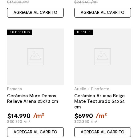
$17.600 /m²
$24.940 /m²
AGREGAR AL CARRITO
AGREGAR AL CARRITO
SALE DE LUJO
THE SALE
Pamesa
Arielle + Pisoforte
Cerámica Muro Demos
Cerámica Aruana Beige
Relieve Arena 25x70 cm
Mate Texturado 54x54
cm
$
14
.
990
/
m²
$
6990
/
m²
$30.290 /m²
$22.350 /m²
AGREGAR AL CARRITO
AGREGAR AL CARRITO