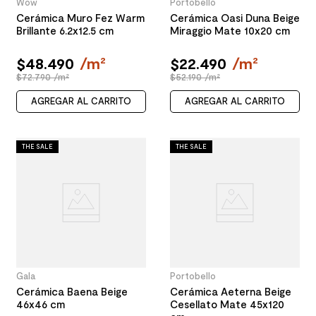
Wow
Portobello
Cerámica Muro Fez Warm
Cerámica Oasi Duna Beige
Brillante 6.2x12.5 cm
Miraggio Mate 10x20 cm
$
48
.
490
/
m²
$
22
.
490
/
m²
$72.790 /m²
$52.190 /m²
AGREGAR AL CARRITO
AGREGAR AL CARRITO
THE SALE
THE SALE
Gala
Portobello
Cerámica Baena Beige
Cerámica Aeterna Beige
46x46 cm
Cesellato Mate 45x120