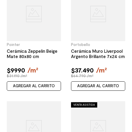
Pointer
Portobello
Cerámica Zeppelin Beige
Cerámica Muro Liverpool
Mate 80x80 cm
Argento Brillante 7x24 cm
$
9990
/
m²
$
37
.
490
/
m²
$31.190 /m²
$64.790 /m²
AGREGAR AL CARRITO
AGREGAR AL CARRITO
VENTA ASISTIDA