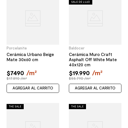
SALE DE LUJO
Porcelanite
Baldocer
Cerámica Urbano Beige
Cerámica Muro Craft
Mate 30x60 cm
Asphalt Off White Mate
40x120 cm
$
7490
/
m²
$
19
.
990
/
m²
$17.890 /m²
$55.790 /m²
AGREGAR AL CARRITO
AGREGAR AL CARRITO
THE SALE
THE SALE