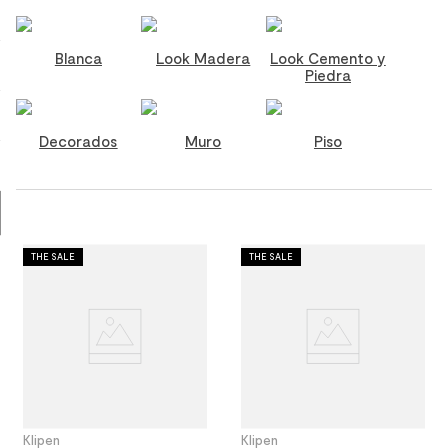
8
.
receptaculo
9
.
spc
Blanca
Look Madera
Look Cemento y
Piedra
10
.
columna ducha
Decorados
Muro
Piso
THE SALE
THE SALE
Klipen
Klipen