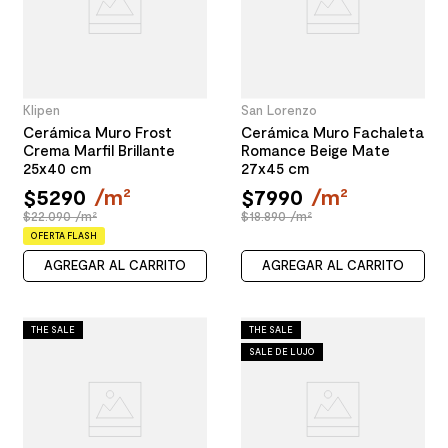
Klipen
San Lorenzo
Cerámica Muro Frost
Cerámica Muro Fachaleta
Crema Marfil Brillante
Romance Beige Mate
25x40 cm
27x45 cm
$
5290
/
m²
$
7990
/
m²
$22.090 /m²
$18.890 /m²
OFERTA FLASH
AGREGAR AL CARRITO
AGREGAR AL CARRITO
THE SALE
THE SALE
SALE DE LUJO