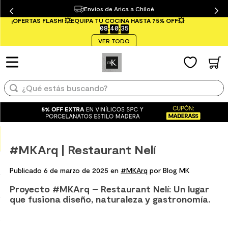
Envíos de Arica a Chiloé
¿Qué estás buscando?
¡OFERTAS FLASH! 💥EQUIPA TU COCINA HASTA 75% OFF💥
08
:
40
:
35
TÉRMINOS MÁS BUSCADOS
VER TODO
1
.
mueble baño
2
.
mampara
¿Qué estás buscando?
3
.
lavaplatos
4
.
ceramica muro
TÉRMINOS MÁS BUSCADOS
5
.
espejo
1
.
mueble baño
6
.
porcelanato mate
#MKArq | Restaurant Nelí
2
.
mampara
7
.
piso vinilico
3
.
lavaplatos
Publicado 6 de marzo de 2025 en
#MKArq
por Blog MK
8
.
receptaculo
4
.
ceramica muro
Proyecto #MKArq – Restaurant Nelí: Un lugar
9
.
spc
que fusiona diseño, naturaleza y gastronomía.
5
.
espejo
10
.
columna ducha
6
.
porcelanato mate