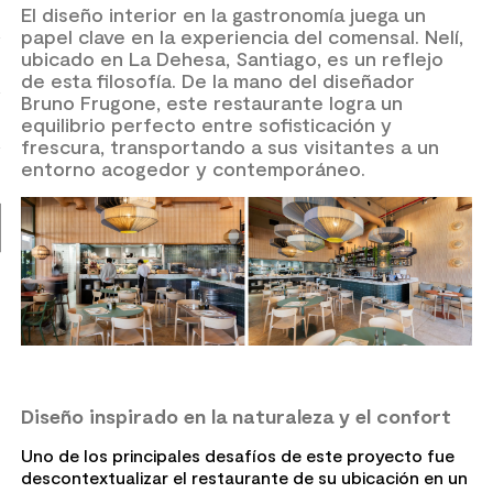
El diseño interior en la gastronomía juega un
7
.
piso vinilico
papel clave en la experiencia del comensal. Nelí,
ubicado en La Dehesa, Santiago, es un reflejo
8
.
receptaculo
de esta filosofía. De la mano del diseñador
9
.
spc
Bruno Frugone, este restaurante logra un
equilibrio perfecto entre sofisticación y
10
.
columna ducha
frescura, transportando a sus visitantes a un
entorno acogedor y contemporáneo.
Diseño inspirado en la naturaleza y el confort
Uno de los principales desafíos de este proyecto fue
descontextualizar el restaurante de su ubicación en un