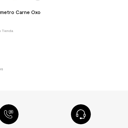
metro Carne Oxo
n Tienda
os