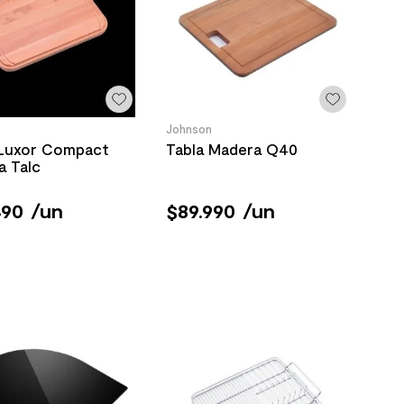
Johnson
 Luxor Compact
Tabla Madera Q40
a Talc
490
/
un
$
89
.
990
/
un