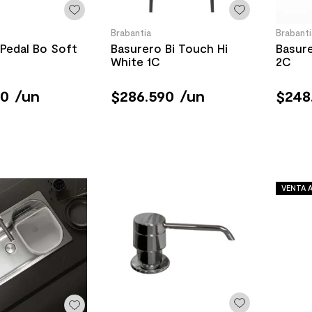
Brabantia
Brabanti
Pedal Bo Soft
Basurero Bi Touch Hi
Basure
White 1C
2C
90
/
un
$
286
.
590
/
un
$
248
VENTA A