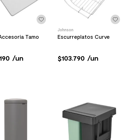
Johnson
 Accesoria Tamo
Escurreplatos Curve
190
/
un
$
103
.
790
/
un