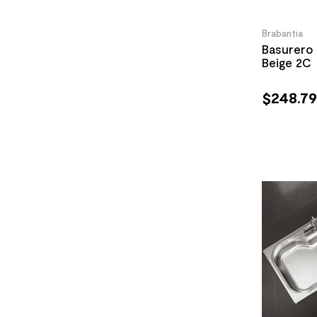
Brabantia
Basurero 
Beige 2C
$
248
.
7