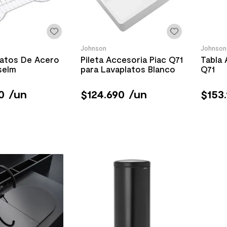
Johnson
Johnson
latos De Acero
Pileta Accesoria Piac Q71
Tabla
selm
para Lavaplatos Blanco
Q71
0
/
un
$
124
.
690
/
un
$
153
.