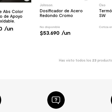
Johnson
Oxo
Dosificador de Acero
Termó
e Abs Color
Redondo Cromo
SW
ro de Apoyo
xidable.
0
/
un
No disponible
Cotiza e
$
53
.
690
/
un
Has visto todos los
23
product