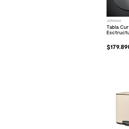
Johnson
Tabla Cu
Esctructu
$
179
.
89