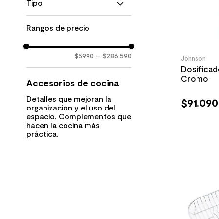
Luxor
Tipo
Espejado
Oxo SW
Mate
Protectores de Lavapatos
Q71
Natural
Rangos de precio
Dispensador de Jabón
Q40
Satinado
Secaplatos
Madera
Utensilios de Cocina
$5990
–
$286.590
Johnson
Tablas
Dosifica
Basureros
Cromo
Accesorios de cocina
Detalles que mejoran la
$
91
.
090
organización y el uso del
espacio. Complementos que
hacen la cocina más
práctica.