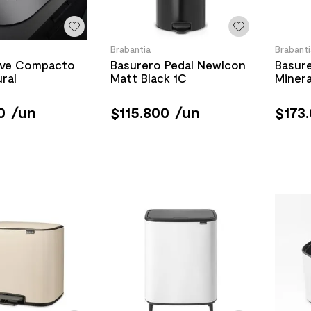
Brabantia
Brabanti
rve Compacto
Basurero Pedal Newlcon
Basur
ral
Matt Black 1C
Miner
0
/
un
$
115
.
800
/
un
$
173
.