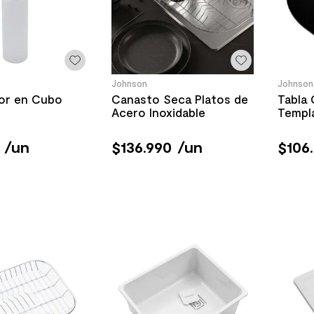
Johnson
Johnson
dor en Cubo
Canasto Seca Platos de
Tabla 
Acero Inoxidable
Templ
/
un
$
136
.
990
/
un
$
106
.