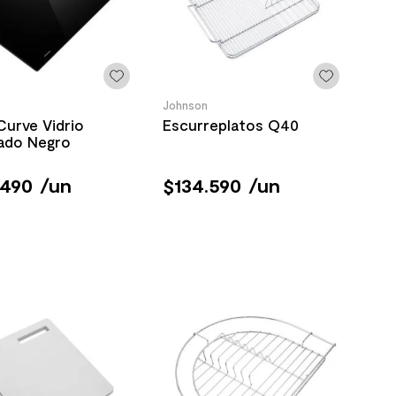
Johnson
Curve Vidrio
Escurreplatos Q40
ado Negro
490
/
un
$
134
.
590
/
un