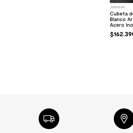
Johnson
Cubeta d
Blanco A
Acero Ino
$
162
.
39