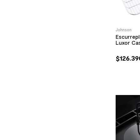
Johnson
Escurrep
Luxor Ca
$
126
.
39