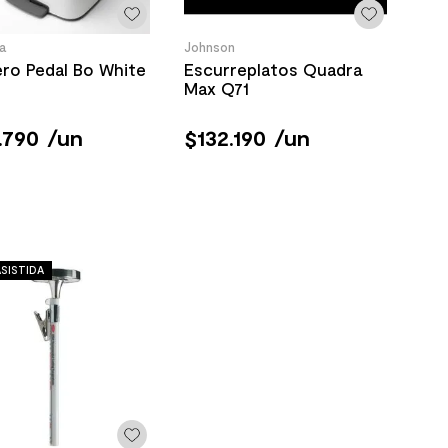
a
Johnson
ro Pedal Bo White
Escurreplatos Quadra
Max Q71
.
790
/
un
$
132
.
190
/
un
SISTIDA