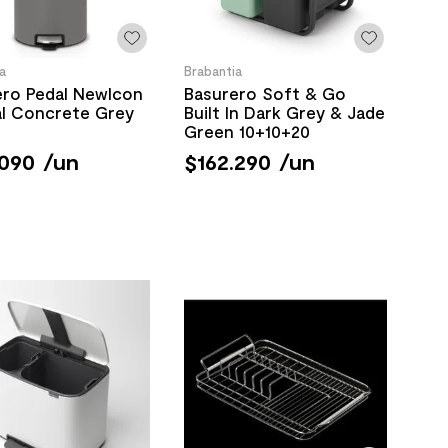
a
Brabantia
ero Pedal Newlcon
Basurero Soft & Go
al Concrete Grey
Built In Dark Grey & Jade
Green 10+10+20
090
/
un
$
162
.
290
/
un