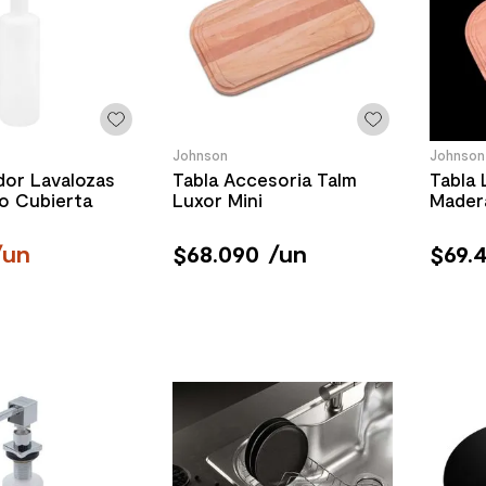
Johnson
Johnson
dor Lavalozas
Tabla Accesoria Talm
Tabla
jo Cubierta
Luxor Mini
Mader
/
un
$
68
.
090
/
un
$
69
.