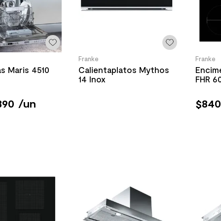
Franke
Franke
as Maris 4510
Calientaplatos Mythos
Encim
14 Inox
FHR 6
890
/
un
$
840