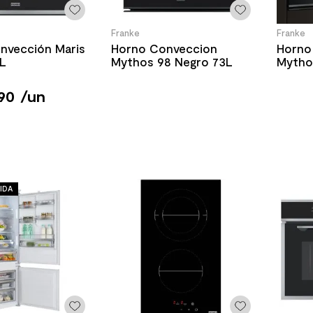
Franke
Franke
nvección Maris
Horno Conveccion
Horno
1L
Mythos 98 Negro 73L
Mytho
90
/
un
IDA