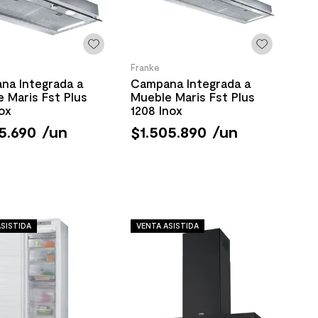
Franke
na Integrada a
Campana Integrada a
 Maris Fst Plus
Mueble Maris Fst Plus
ox
1208 Inox
5
.
690
/
un
$
1
.
505
.
890
/
un
SISTIDA
VENTA ASISTIDA