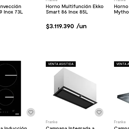
nvección
Horno Multifunción Ekko
Horno
9 Inox 73L
Smart 86 Inox 85L
Mytho
$
3
.
119
.
390
/
un
VENTA ASISTIDA
VENTA A
Franke
Franke
a Inducción
Campana Integrada a
Campa