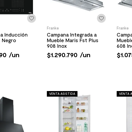
Franke
Franke
a Inducción
Campana Integrada a
Campa
4 Negro
Mueble Maris Fst Plus
Mueble
908 Inox
608 In
90
/
un
$
1
.
290
.
790
/
un
$
1
.
07
VENTA ASISTIDA
VENTA A