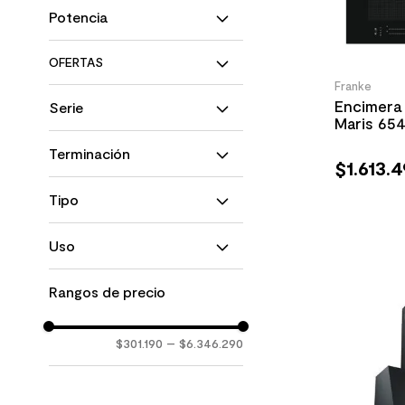
NO
Quarzo
Potencia
146 W
Franke
Encimera 
Serie
Maris 65
Genérica
Terminación
Maris
$
1
.
613
.
4
Mythos
Mate
Smart
Tipo
Pulido
Cafetera
Uso
Calientaplatos
1 Cubeta
Residencial
2 Cubetas
Rangos de precio
$301.190
–
$6.346.290