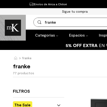
Envíos de Arica a Chiloé
Categorías
Espacios
Inspírate
Sigue tu compra
¿Qué estás buscando?
Categorías
Espacios
Insp
franke
franke
77
productos
FILTROS
The Sale