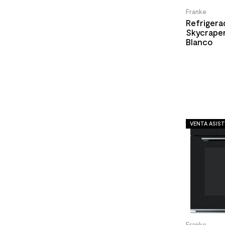
Franke
Refrigera
Skycrape
Blanco
VENTA ASIST
Franke