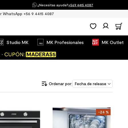
¿Necesitas ayuda?
+569 4415 4087
r WhatsApp +56 9 4415 4087
Studio MK
MK Profesionales
MK Outlet
Fecha de release
-
24 %