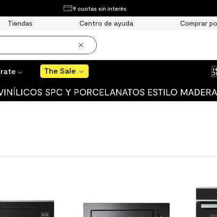
¿Qué estás buscando?
9 cuotas sin interés
The Sale
Tiendas
Centro de ayuda
Comprar po
The Sale
írate