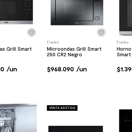
Franke
Franke
s Grill Smart
Microondas Grill Smart
Horno
250 CR2 Negro
Smart 
90
/
un
$
968
.
090
/
un
$
1
.
39
VENTA ASISTIDA