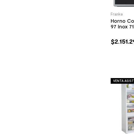
Franke
Horno Co
97 Inox 7
$
2
.
151
.
2
VENTA ASIST