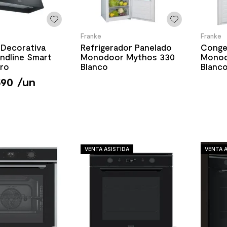
Franke
Franke
Decorativa
Refrigerador Panelado
Conge
ndline Smart
Monodoor Mythos 330
Monod
gro
Blanco
Blanc
590
/
un
VENTA ASISTIDA
VENTA A