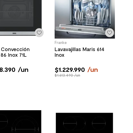
Franke
 Convección
Lavavajillas Maris 614
86 Inox 71L
Inox
8
.
390
/
un
$
1
.
229
.
990
/
un
$1.613.490 /un