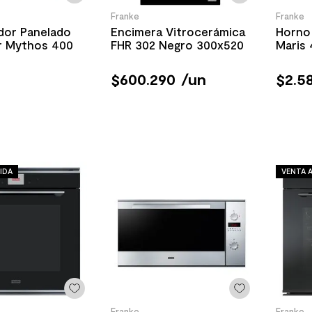
Franke
Franke
dor Panelado
Encimera Vitrocerámica
Horno 
r Mythos 400
FHR 302 Negro 300x520
Maris 
$
600
.
290
/
un
$
2
.
58
IDA
VENTA A
Franke
Franke