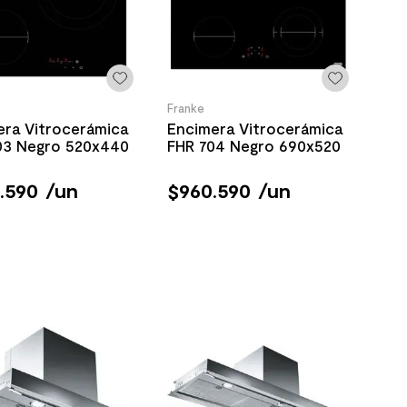
Franke
era Vitrocerámica
Encimera Vitrocerámica
03 Negro 520x440
FHR 704 Negro 690x520
.
590
/
un
$
960
.
590
/
un