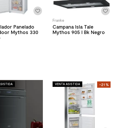
Franke
lador Panelado
Campana Isla Tale
oor Mythos 330
Mythos 905 I Bk Negro
o
SISTIDA
VENTA ASISTIDA
-
21 %