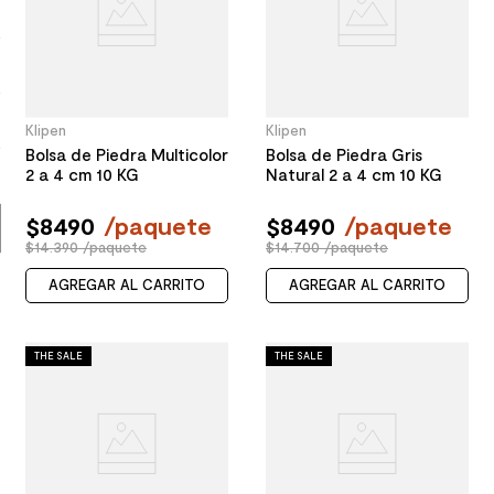
9
.
spc
10
.
columna ducha
Klipen
Klipen
Bolsa de Piedra Multicolor
Bolsa de Piedra Gris
2 a 4 cm 10 KG
Natural 2 a 4 cm 10 KG
$
8490
/
paquete
$
8490
/
paquete
$14.390 /paquete
$14.700 /paquete
AGREGAR AL CARRITO
AGREGAR AL CARRITO
THE SALE
THE SALE