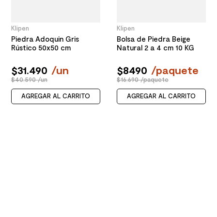
Klipen
Klipen
Piedra Adoquin Gris
Bolsa de Piedra Beige
Rústico 50x50 cm
Natural 2 a 4 cm 10 KG
$
31
.
490
/
un
$
8490
/
paquete
$40.590 /un
$16.690 /paquete
AGREGAR AL CARRITO
AGREGAR AL CARRITO