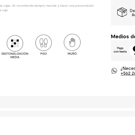
las cajas. Se recomienda siempre mezclar y hacer una presentación
 caja.
De
A
Medios d
¿Neces
+562 2