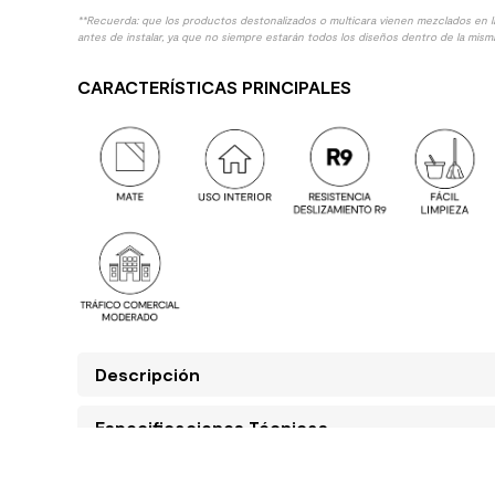
**Recuerda: que los productos destonalizados o multicara vienen mezclados en 
antes de instalar, ya que no siempre estarán todos los diseños dentro de la misma
CARACTERÍSTICAS PRINCIPALES
Descripción
Especificaciones Técnicas
Manuales y Documentos