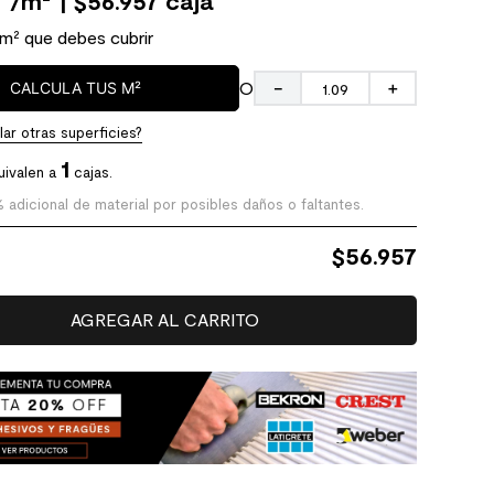
0
/
m²
| $56.957 caja
 m² que debes cubrir
O
CALCULA TUS M²
－
＋
ar otras superficies?
1
uivalen a
cajas.
% adicional de material por posibles daños o faltantes.
$
56.957
AGREGAR AL CARRITO