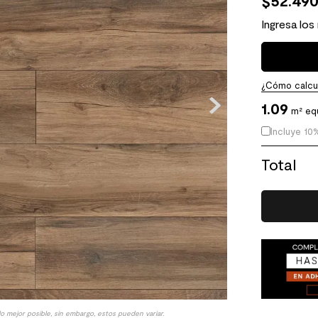
$
52
.
49
Ingresa los
¿Cómo calcul
1.09
m² eq
Incluye 10
Total
lo mejor posible, sin embargo, estos pueden variar.