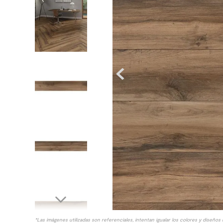
8
.
receptaculo
9
.
spc
10
.
columna ducha
*Las imágenes utilizadas son referenciales, intentan igualar los colores y diseños 