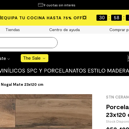
¿Qué estás buscando?
9 cuotas sin interés
e Sale
:
:
30
58
💥EQUIPA TU COCINA HASTA 75% OFF💥
S BUSCADOS
Tiendas
Centro de ayuda
Comprar p
o
The Sale
rate
uro
 mate
e Nogal Mate 23x120 cm
STN CERA
Porcela
23x120
Stock Dispon
cha