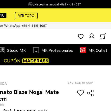
¿Necesitas ayuda?
+569 4415 4087
39
VER TODO
or WhatsApp +56 9 4415 4087
Studio MK
MK Profesionales
MK Outlet
:
SCE-10-0084
MICA
nato Blaze Nogal Mate
 cm
ible