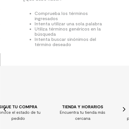
9
.
spc
Comprueba los términos
ingresados
10
.
columna ducha
Intenta utilizar una sola palabra
Utiliza términos genéricos en la
búsqueda
Intenta buscar sinónimos del
término deseado
TIENDA Y HORARIOS
¿ALGUNA DUDA?
Encuentra tu tienda más
Consulta nuestras
cercana
preguntas frecuentes