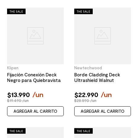
THE SALE
THE SALE
Klipen
Newtechwood
Fijación Conexión Deck
Borde Cladding Deck
Negro para Quiebravista
Ultrashield Walnut
$
13
.
990
/
un
$
22
.
990
/
un
$19.490 /un
$28.590 /un
AGREGAR AL CARRITO
AGREGAR AL CARRITO
THE SALE
THE SALE