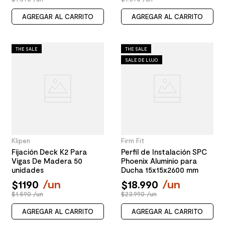
AGREGAR AL CARRITO
AGREGAR AL CARRITO
THE SALE
THE SALE
SALE DE LUJO
Klipen
Firm Fit
Fijación Deck K2 Para
Perfil de Instalación SPC
Vigas De Madera 50
Phoenix Aluminio para
unidades
Ducha 15x15x2600 mm
$
1190
/
un
$
18
.
990
/
un
$1.590 /un
$23.990 /un
AGREGAR AL CARRITO
AGREGAR AL CARRITO