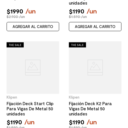
unidades
$
1990
/
un
$
1190
/
un
$2.900 /un
$1.590 /un
AGREGAR AL CARRITO
AGREGAR AL CARRITO
THE SALE
THE SALE
Klipen
Klipen
Fijación Deck Start Clip
Fijación Deck K2 Para
Para Vigas De Metal 50
Vigas De Metal 50
unidades
unidades
$
1190
/
un
$
1190
/
un
$1.590 /un
$1.590 /un