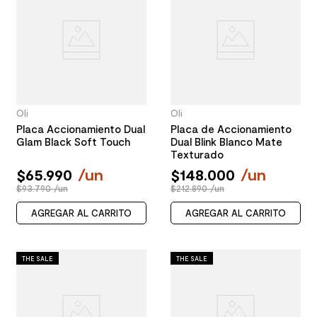
Oli
Oli
Placa Accionamiento Dual
Placa de Accionamiento
Glam Black Soft Touch
Dual Blink Blanco Mate
Texturado
$
65
.
990
/
un
$
148
.
000
/
un
$93.790 /un
$212.890 /un
AGREGAR AL CARRITO
AGREGAR AL CARRITO
THE SALE
THE SALE