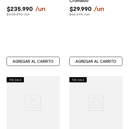
Cromado
$
235
.
990
/
un
$
29
.
990
/
un
$338.890 /un
$66.690 /un
AGREGAR AL CARRITO
AGREGAR AL CARRITO
THE SALE
THE SALE