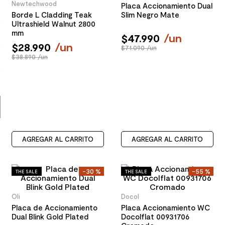
Newtechwood
Placa Accionamiento Dual
8
.
receptaculo
Borde L Cladding Teak
Slim Negro Mate
Ultrashield Walnut 2800
9
.
spc
mm
$
47
.
990
/
un
10
.
columna ducha
$
28
.
990
/
un
$71.090 /un
$38.890 /un
AGREGAR AL CARRITO
AGREGAR AL CARRITO
-
30 %
-
55 %
THE SALE
THE SALE
Oli
Docol
Placa de Accionamiento
Placa Accionamiento WC
Dual Blink Gold Plated
Docolflat 00931706