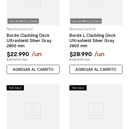
Uso en Muro y Cielo
Uso en Muro y Cielo
Newtechwood
Newtechwood
Borde Cladding Deck
Borde L Cladding Deck
Ultrashield Silver Gray
Ultrashield Silver Gray
2800 mm
2800 mm
$
22
.
990
/
un
$
28
.
990
/
un
$28.590 /un
$38.890 /un
AGREGAR AL CARRITO
AGREGAR AL CARRITO
THE SALE
THE SALE