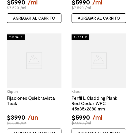
$
5990
/
ml
$
5990
/
ml
$7.590 /ml
$7.590 /ml
AGREGAR AL CARRITO
AGREGAR AL CARRITO
THE SALE
THE SALE
Klipen
Klipen
Fijaciones Quiebravista
Perfil L Cladding Plank
Teak
Red Cedar WPC
45x35x2880 mm
$
3990
/
un
$
5990
/
ml
$5.800 /un
$7.590 /ml