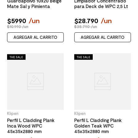
Guardapolvo 10x20 Beige
Limpiador Concentrado
Mate Sal y Pimienta
para Deck de WPC 2,5 Lt
$
5990
/
un
$
28
.
790
/
un
$10.990 /un
$35.790 /un
AGREGAR AL CARRITO
AGREGAR AL CARRITO
THE SALE
THE SALE
Klipen
Klipen
Perfil L Cladding Plank
Perfil L Cladding Plank
Inca Wood WPC
Golden Teak WPC
45x35x2880 mm
45x35x2880 mm