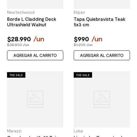
Newtechwood
Klipen
Borde L Cladding Deck
Tapa Quiebravista Teak
Ultrashield Walnut
5x3 cm
$
28
.
990
/
un
$
990
/
un
$38.890 /un
$1.290 /un
AGREGAR AL CARRITO
AGREGAR AL CARRITO
THE SALE
THE SALE
Marazzi
Loba