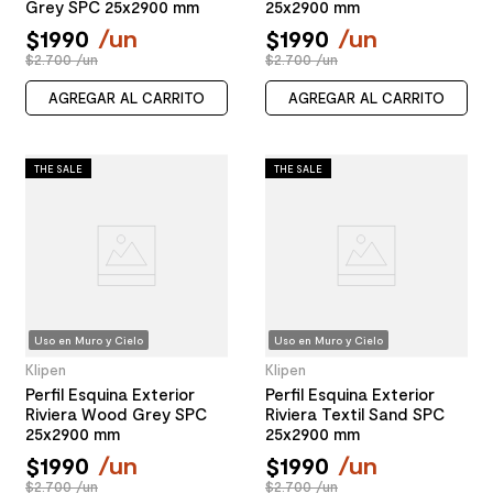
Grey SPC 25x2900 mm
25x2900 mm
$
1990
/
un
$
1990
/
un
$2.700 /un
$2.700 /un
AGREGAR AL CARRITO
AGREGAR AL CARRITO
THE SALE
THE SALE
Uso en Muro y Cielo
Uso en Muro y Cielo
Klipen
Klipen
Perfil Esquina Exterior
Perfil Esquina Exterior
Riviera Wood Grey SPC
Riviera Textil Sand SPC
25x2900 mm
25x2900 mm
$
1990
/
un
$
1990
/
un
$2.700 /un
$2.700 /un