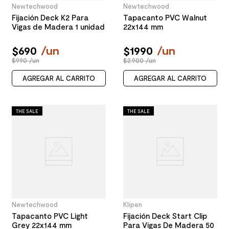
Newtechwood
Newtechwood
Fijación Deck K2 Para
Tapacanto PVC Walnut
Vigas de Madera 1 unidad
22x144 mm
$
690
/
un
$
1990
/
un
$990 /un
$2.900 /un
AGREGAR AL CARRITO
AGREGAR AL CARRITO
THE SALE
THE SALE
Newtechwood
Klipen
Tapacanto PVC Light
Fijación Deck Start Clip
Grey 22x144 mm
Para Vigas De Madera 50