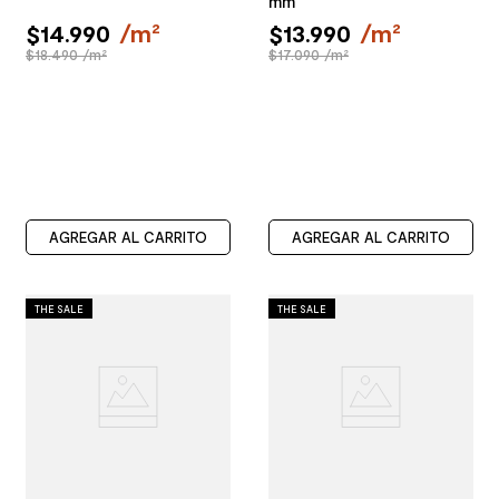
mm
$
14
.
990
/
m²
$
13
.
990
/
m²
$18.490 /m²
$17.090 /m²
AGREGAR AL CARRITO
AGREGAR AL CARRITO
THE SALE
THE SALE