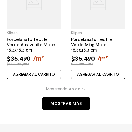
Klipen
Klipen
Porcelanato Tectile
Porcelanato Tectile
Verde Amazonite Mate
Verde Ming Mate
15.3x15.3 cm
15.3x.15.3 cm
$
35
.
490
/
m²
$
35
.
490
/
m²
$58.090 /m²
$58.090 /m²
AGREGAR AL CARRITO
AGREGAR AL CARRITO
Mostrando
48 de 87
MOSTRAR MÁS