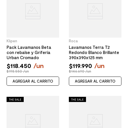
Klipen
Roca
Pack Lavamanos Beta
Lavamanos Terra T2
con rebalse y Grifería
Redondo Blanco Brillante
Urban Cromado
390x390x125 mm
$
118
.
450
/
un
$
119
.
990
/
un
$198.550 /un
$146.690 /un
AGREGAR AL CARRITO
AGREGAR AL CARRITO
THE SALE
THE SALE