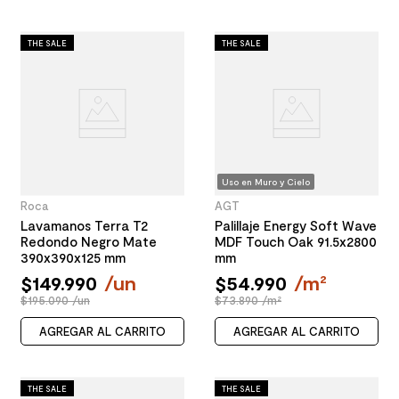
THE SALE
THE SALE
Uso en Muro y Cielo
Roca
AGT
Lavamanos Terra T2
Palillaje Energy Soft Wave
Redondo Negro Mate
MDF Touch Oak 91.5x2800
390x390x125 mm
mm
$
149
.
990
/
un
$
54
.
990
/
m²
$195.090 /un
$73.890 /m²
AGREGAR AL CARRITO
AGREGAR AL CARRITO
THE SALE
THE SALE