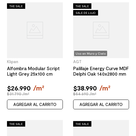
THE SALE
THE SALE
SALE DE LUJO
Uso en Muro y Cielo
Klipen
AGT
Alfombra Modular Script
Palillaje Energy Curve MDF
Light Grey 25x100 cm
Delphi Oak 140x2800 mm
$
26
.
990
/
m²
$
38
.
990
/
m²
$31.790 /m²
$54.690 /m²
AGREGAR AL CARRITO
AGREGAR AL CARRITO
THE SALE
THE SALE