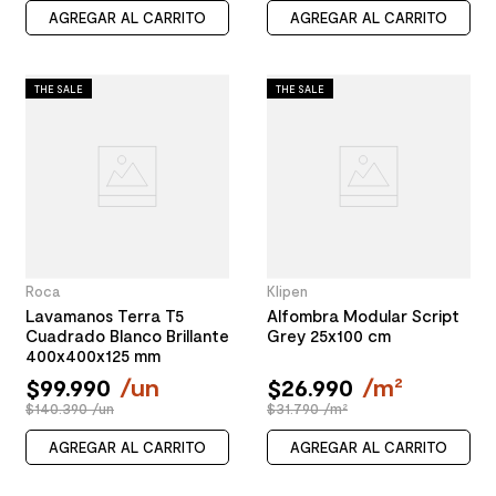
AGREGAR AL CARRITO
AGREGAR AL CARRITO
THE SALE
THE SALE
Roca
Klipen
Lavamanos Terra T5
Alfombra Modular Script
Cuadrado Blanco Brillante
Grey 25x100 cm
400x400x125 mm
$
99
.
990
/
un
$
26
.
990
/
m²
$140.390 /un
$31.790 /m²
AGREGAR AL CARRITO
AGREGAR AL CARRITO