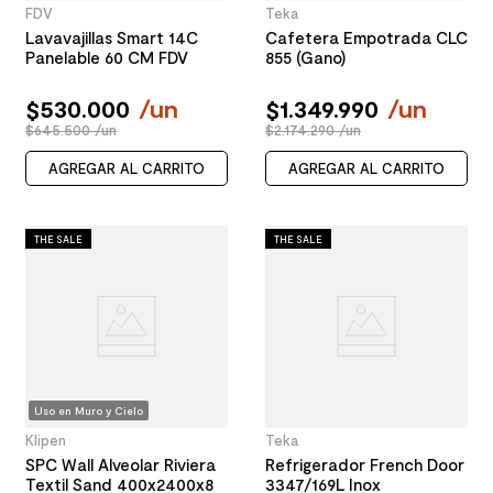
FDV
Teka
Lavavajillas Smart 14C
Cafetera Empotrada CLC
Panelable 60 CM FDV
855 (Gano)
$
530
.
000
/
un
$
1
.
349
.
990
/
un
$645.500 /un
$2.174.290 /un
AGREGAR AL CARRITO
AGREGAR AL CARRITO
THE SALE
THE SALE
Uso en Muro y Cielo
Klipen
Teka
SPC Wall Alveolar Riviera
Refrigerador French Door
Textil Sand 400x2400x8
3347/169L Inox