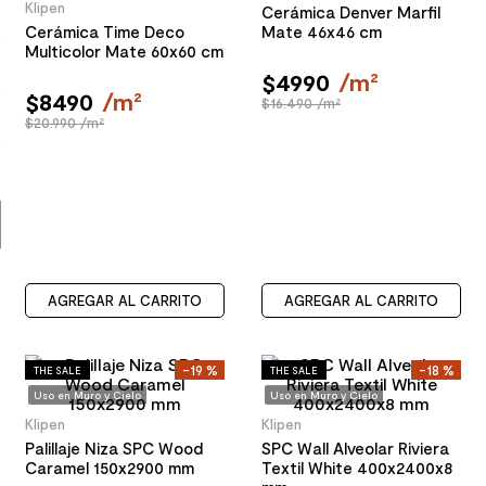
Klipen
Cerámica Denver Marfil
8
.
receptaculo
Cerámica Time Deco
Mate 46x46 cm
Multicolor Mate 60x60 cm
9
.
spc
$
4990
/
m²
10
.
columna ducha
$
8490
/
m²
$16.490 /m²
$20.990 /m²
AGREGAR AL CARRITO
AGREGAR AL CARRITO
-
19 %
-
18 %
THE SALE
THE SALE
Uso en Muro y Cielo
Uso en Muro y Cielo
Klipen
Klipen
Palillaje Niza SPC Wood
SPC Wall Alveolar Riviera
Caramel 150x2900 mm
Textil White 400x2400x8