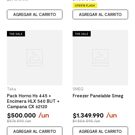
OFERTA FLASH
AGREGAR AL CARRITO
AGREGAR AL CARRITO
THE SALE
THE SALE
Teka
SMEG
Pack Horno Hs 445 +
Freezer Panelable Smeg
Encimera HLX 540 BUT +
Campana CX 62120
$
500
.
000
/
un
$
1
.
349
.
990
/
un
$576.590 /un
$1.504.590 /un
AGREGAR AL CARRITO
AGREGAR AL CARRITO