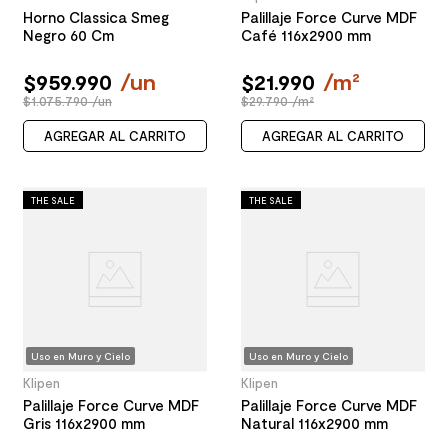
Horno Classica Smeg
Palillaje Force Curve MDF
Negro 60 Cm
Café 116x2900 mm
$
959
.
990
/
un
$
21
.
990
/
m²
$1.075.790 /un
$29.790 /m²
AGREGAR AL CARRITO
AGREGAR AL CARRITO
THE SALE
THE SALE
Uso en Muro y Cielo
Uso en Muro y Cielo
Klipen
Klipen
Palillaje Force Curve MDF
Palillaje Force Curve MDF
Gris 116x2900 mm
Natural 116x2900 mm