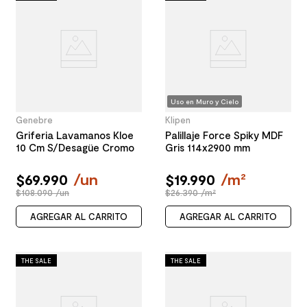
Uso en Muro y Cielo
Genebre
Klipen
Griferia Lavamanos Kloe
Palillaje Force Spiky MDF
10 Cm S/Desagüe Cromo
Gris 114x2900 mm
$
69
.
990
/
un
$
19
.
990
/
m²
$108.090 /un
$26.390 /m²
AGREGAR AL CARRITO
AGREGAR AL CARRITO
THE SALE
THE SALE