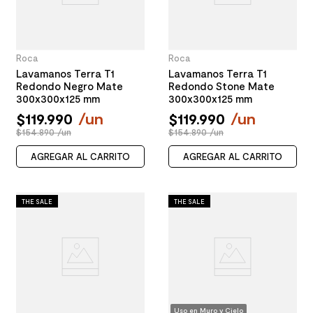
Roca
Roca
Lavamanos Terra T1
Lavamanos Terra T1
Redondo Negro Mate
Redondo Stone Mate
300x300x125 mm
300x300x125 mm
$
119
.
990
/
un
$
119
.
990
/
un
$154.890 /un
$154.890 /un
AGREGAR AL CARRITO
AGREGAR AL CARRITO
THE SALE
THE SALE
Uso en Muro y Cielo