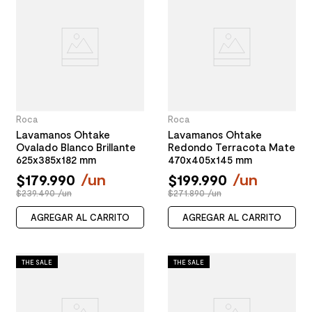
Roca
Roca
Lavamanos Ohtake
Lavamanos Ohtake
Ovalado Blanco Brillante
Redondo Terracota Mate
625x385x182 mm
470x405x145 mm
$
179
.
990
/
un
$
199
.
990
/
un
$239.490 /un
$271.890 /un
AGREGAR AL CARRITO
AGREGAR AL CARRITO
THE SALE
THE SALE