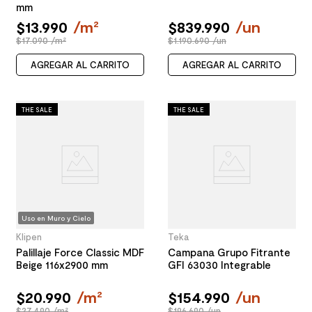
mm
$
13
.
990
/
m²
$
839
.
990
/
un
$17.090 /m²
$1.190.690 /un
AGREGAR AL CARRITO
AGREGAR AL CARRITO
THE SALE
THE SALE
Uso en Muro y Cielo
Klipen
Teka
Palillaje Force Classic MDF
Campana Grupo Fitrante
Beige 116x2900 mm
GFI 63030 Integrable
$
20
.
990
/
m²
$
154
.
990
/
un
$27.490 /m²
$196.690 /un