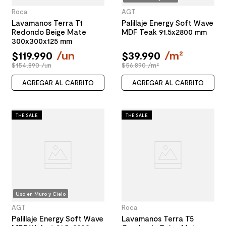
Roca
AGT
Lavamanos Terra T1
Palillaje Energy Soft Wave
Redondo Beige Mate
MDF Teak 91.5x2800 mm
300x300x125 mm
$
119
.
990
/
un
$
39
.
990
/
m²
$154.890 /un
$56.890 /m²
AGREGAR AL CARRITO
AGREGAR AL CARRITO
THE SALE
THE SALE
Uso en Muro y Cielo
AGT
Roca
Palillaje Energy Soft Wave
Lavamanos Terra T5