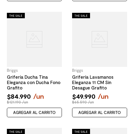
THE SALE
THE SALE
Briggs
Briggs
Grifería Ducha Tina
Grifería Lavamanos
Eleganza con Ducha Fono
Eleganza 11 CM Sin
Grafito
Desague Grafito
$
84
.
990
/
un
$
49
.
990
/
un
$121.190 /un
$65.590 /un
AGREGAR AL CARRITO
AGREGAR AL CARRITO
THE SALE
THE SALE