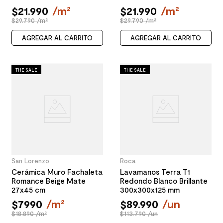
$
21
.
990
/
m²
$
21
.
990
/
m²
$29.790 /m²
$29.790 /m²
AGREGAR AL CARRITO
AGREGAR AL CARRITO
THE SALE
THE SALE
San Lorenzo
Roca
Cerámica Muro Fachaleta
Lavamanos Terra T1
Romance Beige Mate
Redondo Blanco Brillante
27x45 cm
300x300x125 mm
$
7990
/
m²
$
89
.
990
/
un
$18.890 /m²
$113.790 /un