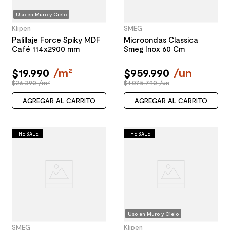
Uso en Muro y Cielo
Klipen
SMEG
Palillaje Force Spiky MDF
Microondas Classica
Café 114x2900 mm
Smeg Inox 60 Cm
$
19
.
990
/
m²
$
959
.
990
/
un
$26.390 /m²
$1.075.790 /un
AGREGAR AL CARRITO
AGREGAR AL CARRITO
THE SALE
THE SALE
Uso en Muro y Cielo
SMEG
Klipen